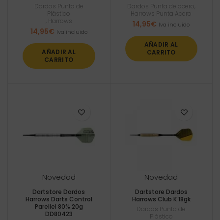
Dardos Punta de
Dardos Punta de acero
,
Plástico
Harrows Punta Acero
,
Harrows
14,95
€
Iva incluido
14,95
€
Iva incluido
AÑADIR AL
AÑADIR AL
CARRITO
CARRITO
Novedad
Novedad
Dartstore Dardos
Dartstore Dardos
Harrows Darts Control
Harrows Club K 18gk
Parellel 80% 20g
Dardos Punta de
DD80423
Plástico