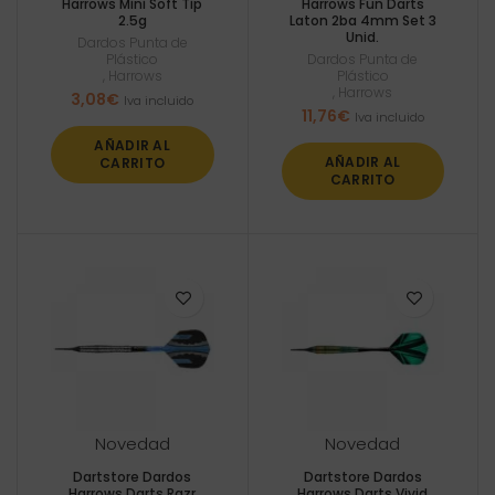
Harrows Mini Soft Tip
Harrows Fun Darts
2.5g
Laton 2ba 4mm Set 3
Unid.
Dardos Punta de
Plástico
Dardos Punta de
,
Harrows
Plástico
,
Harrows
3,08
€
Iva incluido
11,76
€
Iva incluido
AÑADIR AL
AÑADIR AL
CARRITO
CARRITO
Novedad
Novedad
Dartstore Dardos
Dartstore Dardos
Harrows Darts Razr
Harrows Darts Vivid