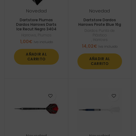
Novedad
Novedad
Dartstore Plumas
Dartstore Dardos
Dardos Harrows Darts
Harrows Pirate Blue 16g
Ice Recut Negro 3404
Dardos Punta de
Harrows
,
Plumas
Plástico
,
Harrows
1,00
€
Iva incluido
14,02
€
Iva incluido
AÑADIR AL
AÑADIR AL
CARRITO
CARRITO
Novedad
Novedad