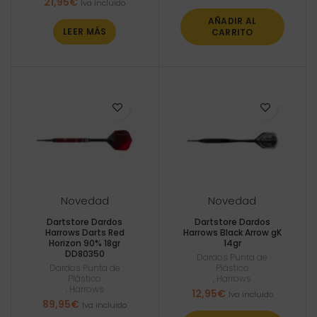
21,95
€
Iva incluido
AÑADIR AL
LEER MÁS
CARRITO
Novedad
Novedad
Dartstore Dardos
Dartstore Dardos
Harrows Darts Red
Harrows Black Arrow gK
Horizon 90% 18gr
14gr
DD80350
Dardos Punta de
Dardos Punta de
Plástico
Plástico
,
Harrows
,
Harrows
12,95
€
Iva incluido
89,95
€
Iva incluido