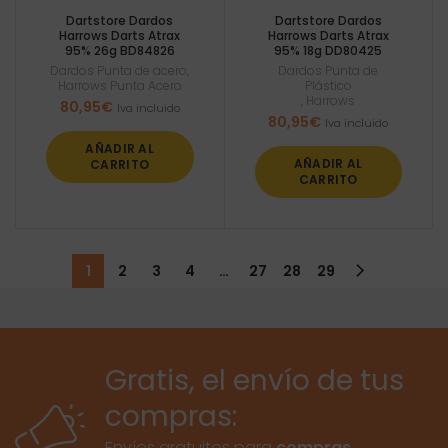
Dartstore Dardos
Dartstore Dardos
Harrows Darts Atrax
Harrows Darts Atrax
95% 26g BD84826
95% 18g DD80425
Dardos Punta de acero
,
Dardos Punta de
Harrows Punta Acero
Plástico
,
Harrows
80,95
€
Iva incluido
80,95
€
Iva incluido
AÑADIR AL
AÑADIR AL
CARRITO
CARRITO
1
2
3
4
…
27
28
29
Gratis, el envío de tus
compras:
Envíos gratuitos para
compras