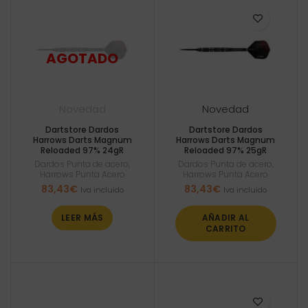
Novedad
Novedad
Dartstore Dardos
Dartstore Dardos
Harrows Darts Magnum
Harrows Darts Magnum
Reloaded 97% 24gR
Reloaded 97% 25gR
Dardos Punta de acero
,
Dardos Punta de acero
,
Harrows Punta Acero
Harrows Punta Acero
83,43
€
83,43
€
Iva incluido
Iva incluido
LEER MÁS
AÑADIR AL
CARRITO