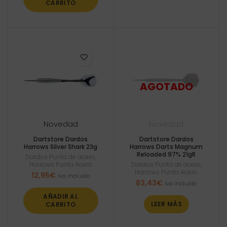
12,95€.
12,30€.
CARRITO
Novedad
Novedad
Dartstore Dardos
Dartstore Dardos
Harrows Silver Shark 23g
Harrows Darts Magnum
Reloaded 97% 21gR
Dardos Punta de acero
,
Harrows Punta Acero
Dardos Punta de acero
,
Harrows Punta Acero
12,95
€
Iva incluido
83,43
€
Iva incluido
AÑADIR AL
LEER MÁS
CARRITO