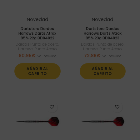
Novedad
Novedad
Dartstore Dardos
Dartstore Dardos
Harrows Darts Atrax
Harrows Darts Atrax
95% 22g BD84822
95% 23g BD84823
Dardos Punta de acero
,
Dardos Punta de acero
,
Harrows Punta Acero
Harrows Punta Acero
80,95
€
72,86
€
Iva incluido
Iva incluido
AÑADIR AL
AÑADIR AL
CARRITO
CARRITO