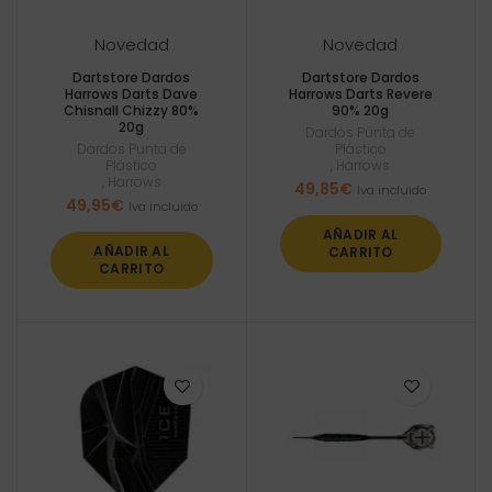
Novedad
Novedad
Dartstore Dardos
Dartstore Dardos
Harrows Darts Dave
Harrows Darts Revere
Chisnall Chizzy 80%
90% 20g
20g
Dardos Punta de
Dardos Punta de
Plástico
Plástico
,
Harrows
,
Harrows
49,85
€
Iva incluido
49,95
€
Iva incluido
AÑADIR AL
AÑADIR AL
CARRITO
CARRITO