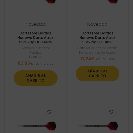
Novedad
Novedad
Dartstore Dardos
Dartstore Dardos
Harrows Darts Atrax
Harrows Darts Atrax
95% 20g DD80426
95% 21g BD84821
Dardos Punta de
Dardos Punta de acero
,
Plástico
Harrows Punta Acero
,
Harrows
71,24
€
Iva incluido
80,95
€
Iva incluido
AÑADIR AL
AÑADIR AL
CARRITO
CARRITO