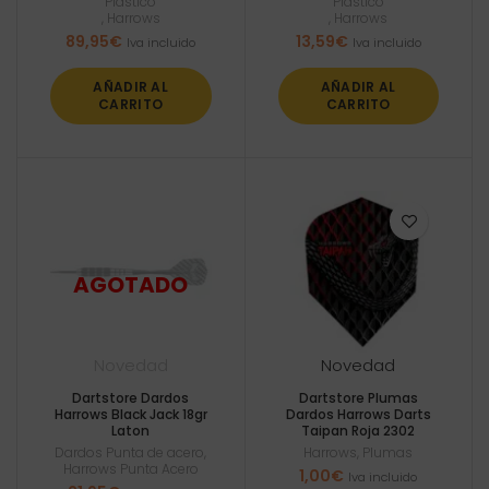
Plástico
Plástico
,
Harrows
,
Harrows
89,95
€
13,59
€
Iva incluido
Iva incluido
AÑADIR AL
AÑADIR AL
CARRITO
CARRITO
Novedad
Novedad
Dartstore Dardos
Dartstore Plumas
Harrows Black Jack 18gr
Dardos Harrows Darts
Laton
Taipan Roja 2302
Dardos Punta de acero
,
Harrows
,
Plumas
Harrows Punta Acero
1,00
€
Iva incluido