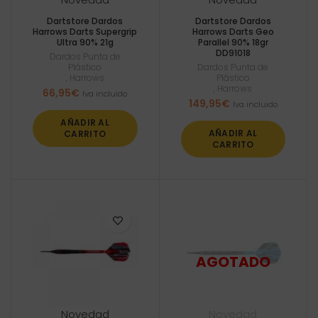
Dartstore Dardos
Dartstore Dardos
Harrows Darts Supergrip
Harrows Darts Geo
Ultra 90% 21g
Parallel 90% 18gr
DD91018
Dardos Punta de
Plástico
Dardos Punta de
,
Harrows
Plástico
,
Harrows
66,95
€
Iva incluido
149,95
€
Iva incluido
AÑADIR AL
AÑADIR AL
CARRITO
CARRITO
Novedad
Novedad