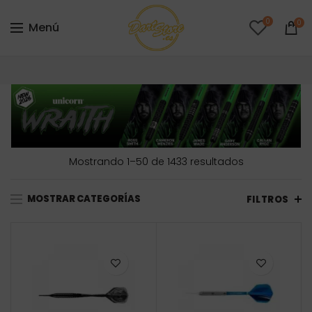
0
0
Menú
Ordenado
Mostrando 1–50 de 1433 resultados
por
precio:
MOSTRAR CATEGORÍAS
FILTROS
bajo
a
alto