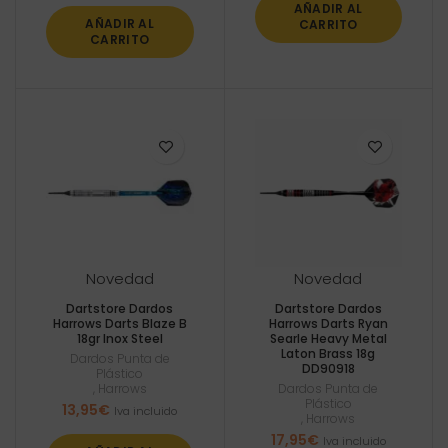
AÑADIR AL
AÑADIR AL
CARRITO
CARRITO
Novedad
Novedad
Dartstore Dardos
Dartstore Dardos
Harrows Darts Blaze B
Harrows Darts Ryan
18gr Inox Steel
Searle Heavy Metal
Laton Brass 18g
Dardos Punta de
DD90918
Plástico
,
Harrows
Dardos Punta de
Plástico
13,95
€
Iva incluido
,
Harrows
17,95
€
Iva incluido