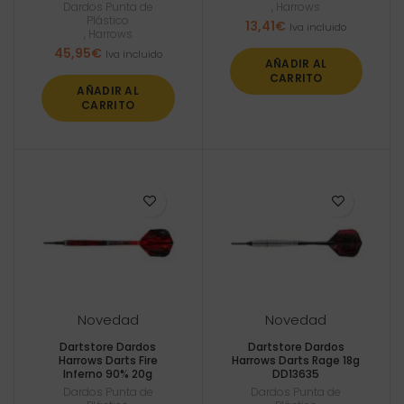
Dardos Punta de
,
Harrows
Plástico
13,41
€
Iva incluido
,
Harrows
45,95
€
Iva incluido
AÑADIR AL
CARRITO
AÑADIR AL
CARRITO
Novedad
Novedad
Dartstore Dardos
Dartstore Dardos
Harrows Darts Fire
Harrows Darts Rage 18g
Inferno 90% 20g
DD13635
Dardos Punta de
Dardos Punta de