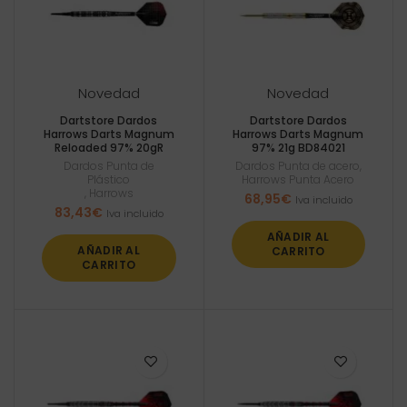
Novedad
Novedad
Dartstore Dardos
Dartstore Dardos
Harrows Darts Magnum
Harrows Darts Magnum
Reloaded 97% 20gR
97% 21g BD84021
Dardos Punta de
Dardos Punta de acero
,
Plástico
Harrows Punta Acero
,
Harrows
68,95
€
Iva incluido
83,43
€
Iva incluido
AÑADIR AL
AÑADIR AL
CARRITO
CARRITO