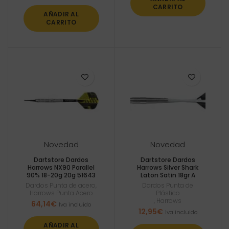
CARRITO
AÑADIR AL
CARRITO
Novedad
Novedad
Dartstore Dardos
Dartstore Dardos
Harrows NX90 Parallel
Harrows Silver Shark
90% 18-20g 20g 51643
Laton Satin 18gr A
Dardos Punta de acero
,
Dardos Punta de
Harrows Punta Acero
Plástico
,
Harrows
64,14
€
Iva incluido
12,95
€
Iva incluido
AÑADIR AL