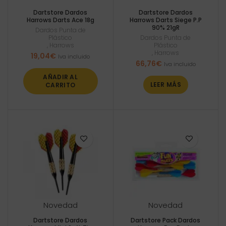
Dartstore Dardos
Dartstore Dardos
Harrows Darts Ace 18g
Harrows Darts Siege P.P
90% 21gR
Dardos Punta de
Plástico
Dardos Punta de
,
Harrows
Plástico
,
Harrows
19,04
€
Iva incluido
66,76
€
Iva incluido
AÑADIR AL
LEER MÁS
CARRITO
Novedad
Novedad
Dartstore Dardos
Dartstore Pack Dardos