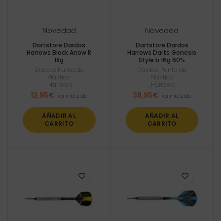
Novedad
Novedad
Dartstore Dardos
Dartstore Dardos
Harrows Black Arrow R
Harrows Darts Genesis
18g
Style b 16g 60%
Dardos Punta de
Dardos Punta de
Plástico
Plástico
,
Harrows
,
Harrows
12,95
€
38,95
€
Iva incluido
Iva incluido
AÑADIR AL
AÑADIR AL
CARRITO
CARRITO