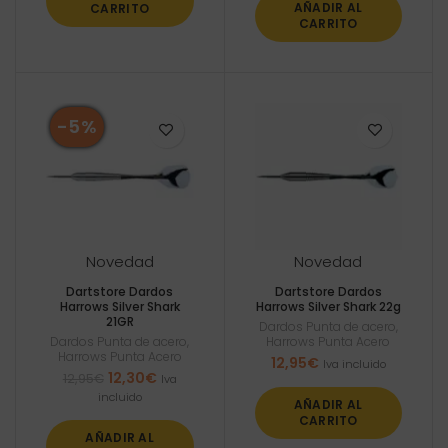
AÑADIR AL
CARRITO
CARRITO
-5%
Novedad
Novedad
Dartstore Dardos
Dartstore Dardos
Harrows Silver Shark
Harrows Silver Shark 22g
21GR
Dardos Punta de acero
,
Dardos Punta de acero
,
Harrows Punta Acero
Harrows Punta Acero
12,95
€
Iva incluido
El
El
12,30
€
12,95
€
Iva
precio
precio
incluido
AÑADIR AL
original
actual
CARRITO
era:
es:
AÑADIR AL