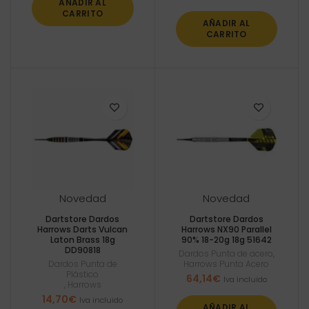
AÑADIR AL
CARRITO
AÑADIR AL
CARRITO
Novedad
Novedad
Dartstore Dardos
Dartstore Dardos
Harrows Darts Vulcan
Harrows NX90 Parallel
Laton Brass 18g
90% 18-20g 18g 51642
DD90818
Dardos Punta de acero
,
Dardos Punta de
Harrows Punta Acero
Plástico
64,14
€
Iva incluido
,
Harrows
14,70
€
Iva incluido
AÑADIR AL