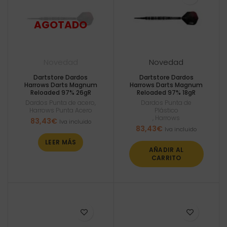
Novedad
Novedad
Dartstore Dardos
Dartstore Dardos
Harrows Darts Magnum
Harrows Darts Magnum
Reloaded 97% 26gR
Reloaded 97% 18gR
Dardos Punta de acero
,
Dardos Punta de
Harrows Punta Acero
Plástico
,
Harrows
83,43
€
Iva incluido
83,43
€
Iva incluido
LEER MÁS
AÑADIR AL
CARRITO