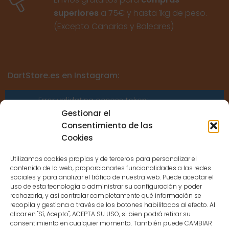
superiores
a 75€ y hasta 1kg de peso.
(Excepto Canarias y Baleares)
DartStore.es en Instagram:
Error validating access token:
Sessions for the user are not allowed
Gestionar el
because the user is not a confirmed
Consentimiento de las
user.
Cookies
Utilizamos cookies propias y de terceros para personalizar el
contenido de la web, proporcionarles funcionalidades a las redes
sociales y para analizar el tráfico de nuestra web. Puede aceptar el
uso de esta tecnología o administrar su configuración y poder
CONTACTO
rechazarla, y así controlar completamente qué información se
recopila y gestiona a través de los botones habilitados al efecto. Al
clicar en "Sí, Acepto", ACEPTA SU USO, si bien podrá retirar su
MENÚ PRINCIPAL
consentimiento en cualquier momento. También puede CAMBIAR