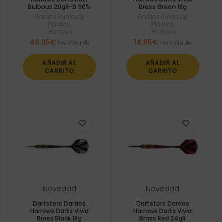
Bulbous 20gR-B 90%
Brass Green 18g
Dardos Punta de
Dardos Punta de
Plástico
Plástico
,
Harrows
,
Harrows
49,95
€
14,95
€
Iva incluido
Iva incluido
AÑADIR AL
AÑADIR AL
CARRITO
CARRITO
Novedad
Novedad
Dartstore Dardos
Dartstore Dardos
Harrows Darts Vivid
Harrows Darts Vivid
Brass Black 18g
Brass Red 24gR