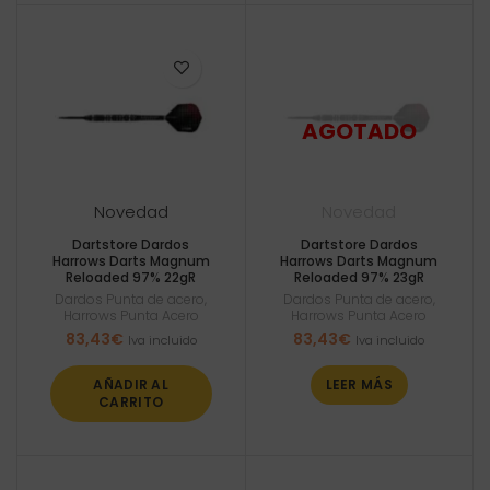
Novedad
Novedad
Dartstore Dardos
Dartstore Dardos
Harrows Darts Magnum
Harrows Darts Magnum
Reloaded 97% 22gR
Reloaded 97% 23gR
Dardos Punta de acero
,
Dardos Punta de acero
,
Harrows Punta Acero
Harrows Punta Acero
83,43
€
83,43
€
Iva incluido
Iva incluido
AÑADIR AL
LEER MÁS
CARRITO