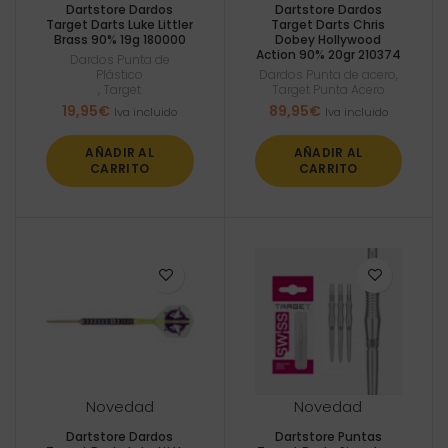
Dartstore Dardos
Dartstore Dardos
Target Darts Luke Littler
Target Darts Chris
Brass 90% 19g 180000
Dobey Hollywood
Action 90% 20gr 210374
Dardos Punta de
Plástico
Dardos Punta de acero
,
,
Target
Target Punta Acero
19,95
€
89,95
€
Iva incluido
Iva incluido
AÑADIR AL
AÑADIR AL
CARRITO
CARRITO
Novedad
Novedad
Dartstore Dardos
Dartstore Puntas