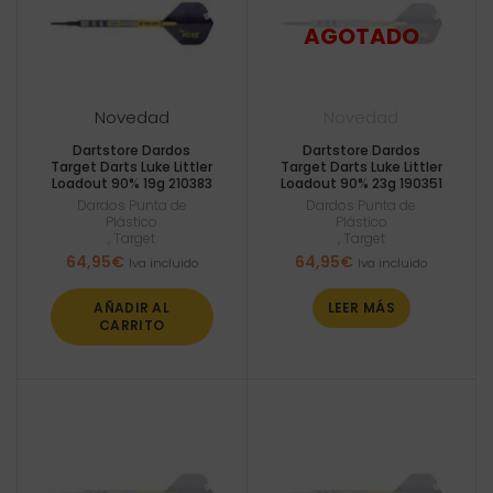
Novedad
Novedad
Dartstore Dardos
Dartstore Dardos
Target Darts Luke Littler
Target Darts Luke Littler
Loadout 90% 19g 210383
Loadout 90% 23g 190351
Dardos Punta de
Dardos Punta de
Plástico
Plástico
,
Target
,
Target
64,95
€
64,95
€
Iva incluido
Iva incluido
AÑADIR AL
LEER MÁS
CARRITO