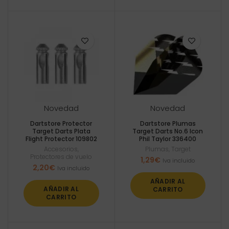
Novedad
Novedad
Dartstore Protector
Dartstore Plumas
Target Darts Plata
Target Darts No.6 Icon
Flight Protector 109802
Phil Taylor 336400
Accesorios
,
Plumas
,
Target
Protectores de vuelo
1,29
€
Iva incluido
2,20
€
Iva incluido
AÑADIR AL
AÑADIR AL
CARRITO
CARRITO