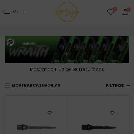
0
0
Menú
Ordenado
Mostrando 1–50 de 1901 resultados
por
precio:
MOSTRAR CATEGORÍAS
FILTROS
bajo
a
alto