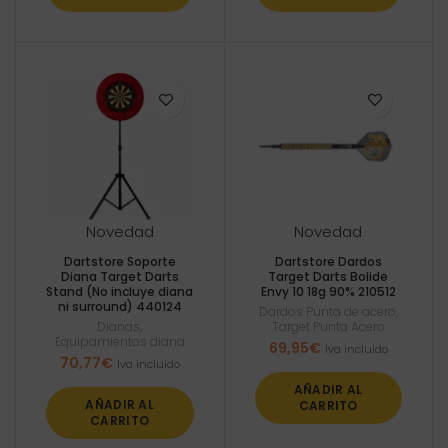
Novedad
Novedad
Dartstore Soporte
Dartstore Dardos
Diana Target Darts
Target Darts Bolide
Stand (No incluye diana
Envy 10 18g 90% 210512
ni surround) 440124
Dardos Punta de acero
,
Dianas
,
Target Punta Acero
Equipamientos diana
69,95
€
Iva incluido
70,77
€
Iva incluido
AÑADIR AL
AÑADIR AL
CARRITO
CARRITO