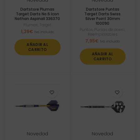
Dartstore Plumas
Dartstore Puntas
Target Darts No.6 Icon
Target Darts Swiss
Nathan Aspinall 336370
Silver Point 30mm
100090
Plumas
,
Target
Puntas
,
Puntas de acero
,
1,29
€
Iva incluido
Reemplazables
7,95
€
Iva incluido
AÑADIR AL
CARRITO
AÑADIR AL
CARRITO
Novedad
Novedad