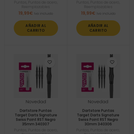
Puntas
,
Puntas de acero
,
Puntas
,
Puntas de acero
,
Reemplazables
Reemplazables
19,99
€
19,99
€
Iva incluido
Iva incluido
AÑADIR AL
AÑADIR AL
CARRITO
CARRITO
Novedad
Novedad
Dartstore Puntas
Dartstore Puntas
Target Darts Signature
Target Darts Signature
Swiss Point RST Negro
Swiss Point RST Negro
35mm 340307
30mm 340306
Puntas
,
Puntas de acero
,
Puntas
,
Puntas de acero
,