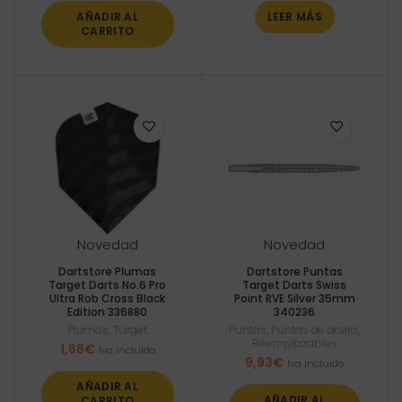
AÑADIR AL
LEER MÁS
CARRITO
Novedad
Novedad
Dartstore Plumas
Dartstore Puntas
Target Darts No.6 Pro
Target Darts Swiss
Ultra Rob Cross Black
Point RVE Silver 35mm
Edition 336880
340236
Plumas
,
Target
Puntas
,
Puntas de acero
,
Reemplazables
1,68
€
Iva incluido
9,93
€
Iva incluido
AÑADIR AL
AÑADIR AL
CARRITO