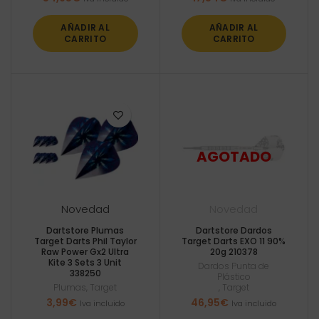
AÑADIR AL
AÑADIR AL
CARRITO
CARRITO
Novedad
Novedad
Dartstore Plumas
Dartstore Dardos
Target Darts Phil Taylor
Target Darts EXO 11 90%
Raw Power Gx2 Ultra
20g 210378
Kite 3 Sets 3 Unit
Dardos Punta de
338250
Plástico
Plumas
,
Target
,
Target
3,99
€
46,95
€
Iva incluido
Iva incluido