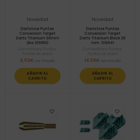
Novedad
Novedad
Dartstore Puntas
Dartstore Puntas
Conversion Target
Conversion Target
Darts Titanium 30mm
Darts Titanium Black 26
2ba 109950
mm. 109941
Convertibles
,
Puntas
,
Convertibles
,
Puntas
,
Puntas de acero
Puntas de acero
8,03
€
14,58
€
Iva incluido
Iva incluido
AÑADIR AL
AÑADIR AL
CARRITO
CARRITO