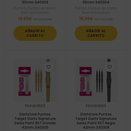
30mm 340303
35mm 340304
Puntas
,
Puntas de acero
,
Puntas
,
Puntas de acero
,
Reemplazables
Reemplazables
19,99
€
19,99
€
Iva incluido
Iva incluido
AÑADIR AL
AÑADIR AL
CARRITO
CARRITO
Novedad
Novedad
Dartstore Puntas
Dartstore Puntas
Target Darts Signature
Target Darts Signature
Swiss Point RST Dorado
Swiss Point RST Negro
42mm 340305
42mm 340308