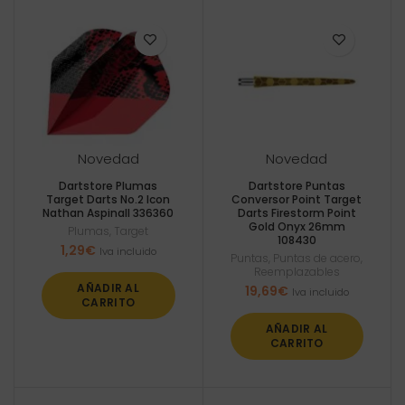
Novedad
Novedad
Dartstore Plumas
Dartstore Puntas
Target Darts No.2 Icon
Conversor Point Target
Nathan Aspinall 336360
Darts Firestorm Point
Gold Onyx 26mm
Plumas
,
Target
108430
1,29
€
Iva incluido
Puntas
,
Puntas de acero
,
Reemplazables
AÑADIR AL
19,69
€
Iva incluido
CARRITO
AÑADIR AL
CARRITO