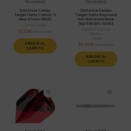
Novedad
Novedad
Dartstore Cañas
Dartstore Dardos
Target Darts Carbon Ti
Target Darts Raymond
Med 47mm 138120
Van Barneveld Black
18gr RVB 80% 100153
Cañas
,
Target
Dardos Punta de
12,23
€
Iva incluido
Plástico
,
Target
AÑADIR AL
56,97
€
Iva incluido
CARRITO
AÑADIR AL
CARRITO
Novedad
Novedad