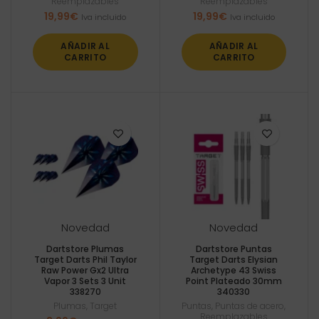
Reemplazables
Reemplazables
19,99
€
19,99
€
Iva incluido
Iva incluido
AÑADIR AL
AÑADIR AL
CARRITO
CARRITO
Novedad
Novedad
Dartstore Plumas
Dartstore Puntas
Target Darts Phil Taylor
Target Darts Elysian
Raw Power Gx2 Ultra
Archetype 43 Swiss
Vapor 3 Sets 3 Unit
Point Plateado 30mm
338270
340330
Plumas
,
Target
Puntas
,
Puntas de acero
,
Reemplazables