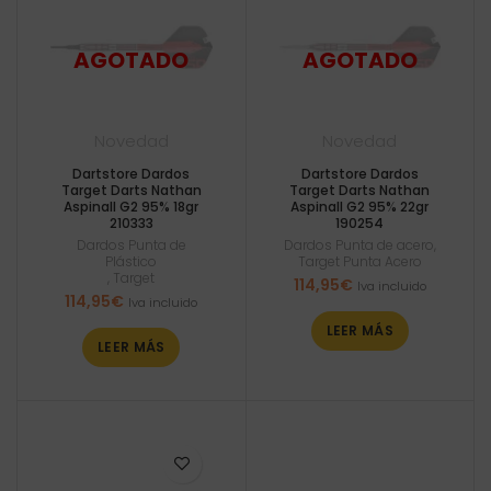
Novedad
Novedad
Dartstore Dardos
Dartstore Dardos
Target Darts Nathan
Target Darts Nathan
Aspinall G2 95% 18gr
Aspinall G2 95% 22gr
210333
190254
Dardos Punta de
Dardos Punta de acero
,
Plástico
Target Punta Acero
,
Target
114,95
€
Iva incluido
114,95
€
Iva incluido
LEER MÁS
LEER MÁS