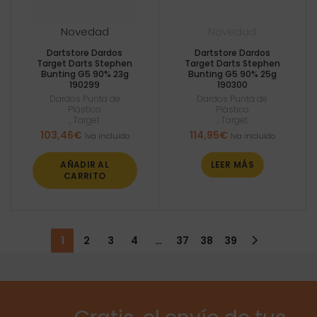
Novedad
Novedad
Dartstore Dardos
Dartstore Dardos
Target Darts Stephen
Target Darts Stephen
Bunting G5 90% 23g
Bunting G5 90% 25g
190299
190300
Dardos Punta de
Dardos Punta de
Plástico
Plástico
,
Target
,
Target
103,46
€
114,95
€
Iva incluido
Iva incluido
AÑADIR AL
LEER MÁS
CARRITO
1
2
3
4
…
37
38
39