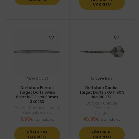
CARRITO
Novedad
Novedad
Dartstore Puntas
Dartstore Dardos
Target Darts Swiss
Target Darts EXO 11 90%
Point RVE Silver 30mm
18g 210377
340233
Dardos Punta de
Puntas
,
Puntas de acero
,
Plástico
Reemplazables
,
Target
9,93
€
46,95
€
Iva incluido
Iva incluido
AÑADIR AL
AÑADIR AL
CARRITO
CARRITO