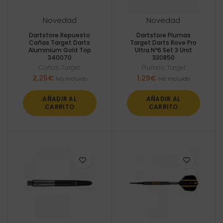
Novedad
Novedad
Dartstore Repuesto
Dartstore Plumas
Cañas Target Darts
Target Darts Rove Pro
Aluminium Gold Top
Ultra Nº6 Set 3 Unit
340070
330850
Cañas
,
Target
Plumas
,
Target
2,25
€
1,29
€
Iva incluido
Iva incluido
AÑADIR AL
AÑADIR AL
CARRITO
CARRITO