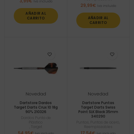
3,99
€
Iva incluido
29,99
€
Iva incluido
AÑADIR AL
AÑADIR AL
CARRITO
CARRITO
Novedad
Novedad
Dartstore Dardos
Dartstore Puntas
Target Darts Crux 10 18g
Target Darts Swiss
90% 210326
Point SLK Black 35mm
340290
Dardos Punta de
Plástico
Puntas
,
Puntas de acero
,
,
Target
Reemplazables
54,95
€
17,54
€
Iva incluido
Iva incluido