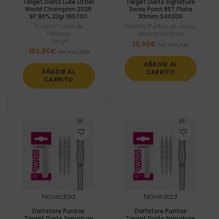
Target Darts Luke Littler
Target Darts Signature
World Champion 2025
Swiss Point RST Plata
SP 90% 23gr 190700
30mm 340300
Dardos Punta de
Puntas
,
Puntas de acero
,
Plástico
Reemplazables
,
Target
19,99
€
Iva incluido
189,85
€
Iva incluido
AÑADIR AL
AÑADIR AL
CARRITO
CARRITO
Novedad
Novedad
Dartstore Puntas
Dartstore Puntas
Target Darts Signature
Target Darts Signature