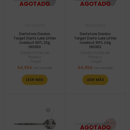
Novedad
Novedad
Dartstore Dardos
Dartstore Dardos
Target Darts Luke Littler
Target Darts Luke Littler
Loadout 90% 22g
Loadout 90% 24g
190350
190352
Dardos Punta de
Dardos Punta de
Plástico
Plástico
,
Target
,
Target
64,95
€
64,95
€
Iva incluido
Iva incluido
LEER MÁS
LEER MÁS