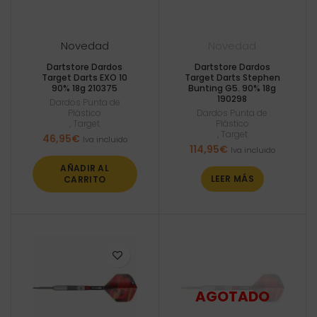
Novedad
Novedad
Dartstore Dardos
Dartstore Dardos
Target Darts EXO 10
Target Darts Stephen
90% 18g 210375
Bunting G5. 90% 18g
190298
Dardos Punta de
Plástico
Dardos Punta de
,
Target
Plástico
,
Target
46,95
€
Iva incluido
114,95
€
Iva incluido
AÑADIR AL
LEER MÁS
CARRITO