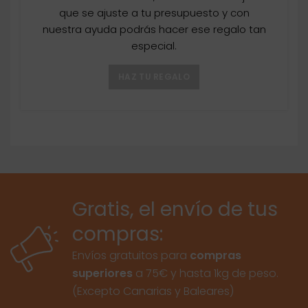
que se ajuste a tu presupuesto y con
nuestra ayuda podrás hacer ese regalo tan
especial.
HAZ TU REGALO
Gratis, el envío de tus
compras:
Envíos gratuitos para
compras
superiores
a 75€ y hasta 1kg de peso.
(Excepto Canarias y Baleares)