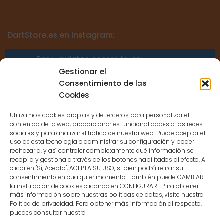
DartStore.es en Instagram:
Error validating access token:
Sessions for the user are not allowed
Gestionar el
because the user is not a confirmed
Consentimiento de las
user.
Cookies
Utilizamos cookies propias y de terceros para personalizar el
contenido de la web, proporcionarles funcionalidades a las redes
sociales y para analizar el tráfico de nuestra web. Puede aceptar el
uso de esta tecnología o administrar su configuración y poder
CONTACTO
rechazarla, y así controlar completamente qué información se
recopila y gestiona a través de los botones habilitados al efecto. Al
clicar en "Sí, Acepto", ACEPTA SU USO, si bien podrá retirar su
MENÚ PRINCIPAL
consentimiento en cualquier momento. También puede CAMBIAR
la instalación de cookies clicando en CONFIGURAR. Para obtener
más información sobre nuestras políticas de datos, visite nuestra
Política de privacidad. Para obtener más información al respecto,
MI CUENTA
puedes consultar nuestra