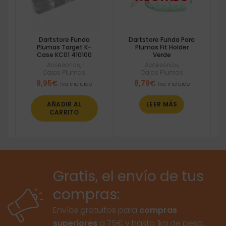
Dartstore Funda
Dartstore Funda Para
Plumas Target K-
Plumas Fit Holder
Case KC01 410100
Verde
Accesorios
,
Accesorios
,
Cajas Plumas
Cajas Plumas
9,95
€
8,79
€
Iva incluido
Iva incluido
AÑADIR AL
LEER MÁS
CARRITO
Gratis, el envío de tus
compras:
Envíos gratuitos para
compras
superiores
a 75€ y hasta 1kg de peso.