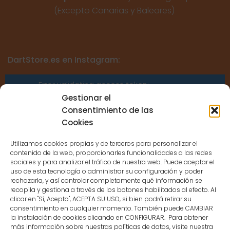
(Excepto Canarias y Baleares)
DartStore.es en Instagram:
Error validating access token:
Sessions for the user are not allowed
Gestionar el
because the user is not a confirmed
Consentimiento de las
user.
Cookies
Utilizamos cookies propias y de terceros para personalizar el
contenido de la web, proporcionarles funcionalidades a las redes
sociales y para analizar el tráfico de nuestra web. Puede aceptar el
uso de esta tecnología o administrar su configuración y poder
CONTACTO
rechazarla, y así controlar completamente qué información se
recopila y gestiona a través de los botones habilitados al efecto. Al
clicar en "Sí, Acepto", ACEPTA SU USO, si bien podrá retirar su
MENÚ PRINCIPAL
consentimiento en cualquier momento. También puede CAMBIAR
la instalación de cookies clicando en CONFIGURAR. Para obtener
más información sobre nuestras políticas de datos, visite nuestra