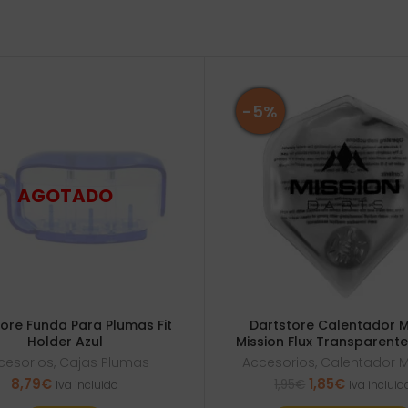
-5%
ore Funda Para Plumas Fit
Dartstore Calentador 
Holder Azul
Mission Flux Transparent
cesorios
,
Cajas Plumas
Accesorios
,
Calentador 
El
El
8,79
€
1,85
€
1,95
€
Iva incluido
Iva incluid
precio
precio