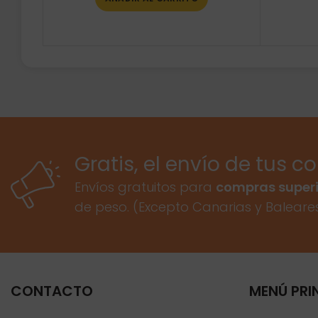
Gratis, el envío de tus c
Envíos gratuitos para
compras superi
de peso. (Excepto Canarias y Baleare
CONTACTO
MENÚ PRI