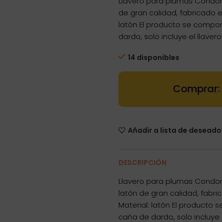
Llavero para plumas Condor 
de gran calidad, fabricado 
latón El producto se compon
dardo, solo incluye el llaver
14 disponibles
Dartstore Por
Añadir a lista de deseado
DESCRIPCIÓN
Llavero para plumas Condor 
latón de gran calidad, fabr
Material: latón El producto 
caña de dardo, solo incluye 