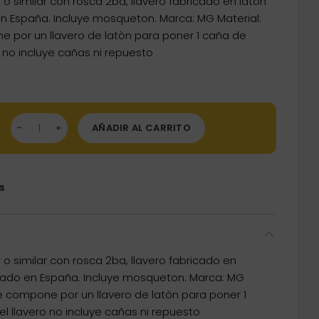
o similar con rosca 2ba, llavero fabricado en latón
en España. Incluye mosqueton. Marca: MG Material:
e por un llavero de latòn para poner 1 caña de
o no incluye cañas ni repuesto
ta Cañas Para 1 Unidad cantidad
AÑADIR AL CARRITO
s
o similar con rosca 2ba, llavero fabricado en
icado en España. Incluye mosqueton. Marca: MG
se compone por un llavero de latòn para poner 1
el llavero no incluye cañas ni repuesto