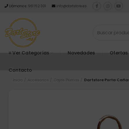
Llámanos:
961 152 301
info@dartstore.es
≡ Ver Categorías
Novedades
Ofertas
Contacto
Inicio
Accesorios
Cajas Plumas
Dartstore Porta Cañas