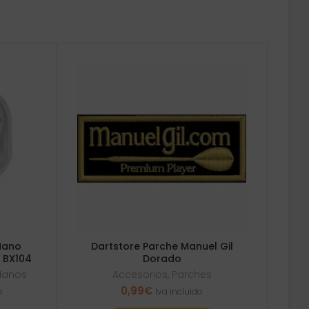
Mano
Dartstore Parche Manuel Gil
e BX104
Dorado
Manos
Accesorios
,
Parches
0,99
€
o
Iva incluido