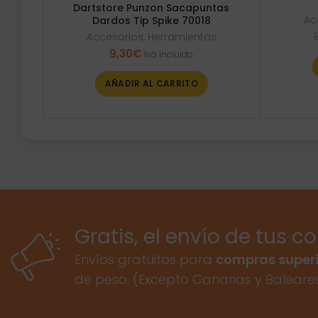
Dartstore Punzon Sacapuntas
Ac
Dardos Tip Spike 70018
Accesorios
,
Herramientas
9,30
€
Iva incluido
AÑADIR AL CARRITO
Gratis, el envío de tus c
Envíos gratuitos para
compras superi
de peso. (Excepto Canarias y Baleare