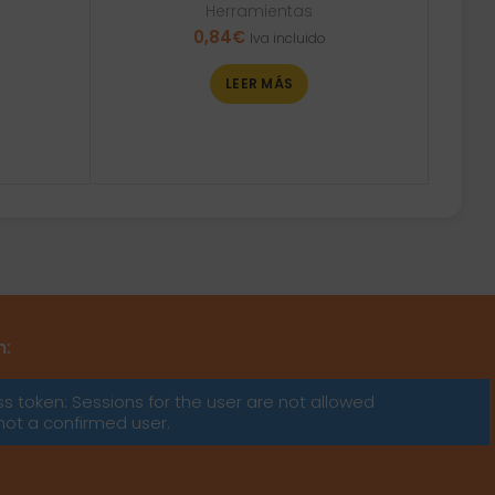
Herramientas
0,84
€
Iva incluido
LEER MÁS
m:
ss token: Sessions for the user are not allowed
not a confirmed user.