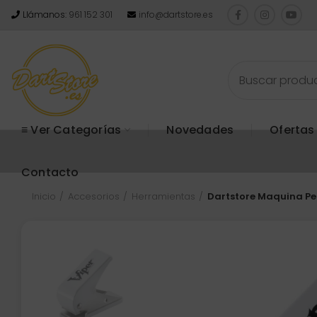
Llámanos:
961 152 301
info@dartstore.es
≡ Ver Categorías
Novedades
Ofertas
Contacto
Inicio
Accesorios
Herramientas
Dartstore Maquina Per