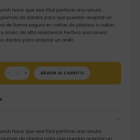
Punch hace que sea fácil perforar una ranura
s plumas de dardos para que puedan aceptar un
ma de forma segura en cañas de plástico o nailon.
y acero de alta resistencia Perfora una ranura
os dardos para aceptar un anillo.
uina Perforar Viper Hole Punch Tool 37-0103 cantidad
AÑADIR AL CARRITO
s
Punch hace que sea fácil perforar una ranura
s plumas de dardos para que puedan aceptar un