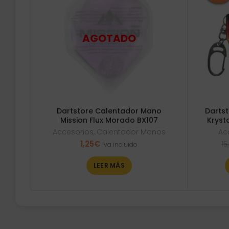
Dartstore Calentador Mano
Dartst
Mission Flux Morado BX107
Kryst
Accesorios
,
Calentador Manos
Ac
1,25
€
15
Iva incluido
LEER MÁS