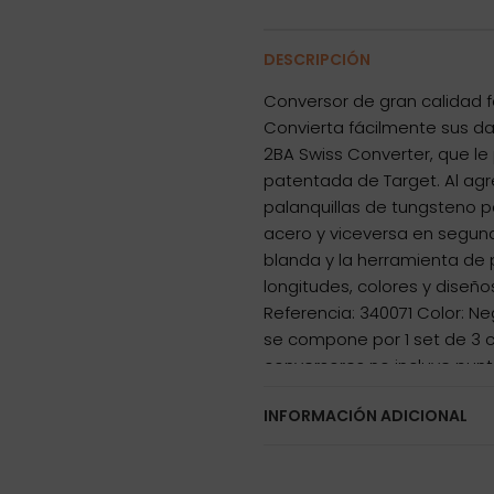
DESCRIPCIÓN
Conversor de gran calidad f
Convierta fácilmente sus d
2BA Swiss Converter, que le p
patentada de Target. Al agr
palanquillas de tungsteno 
acero y viceversa en segun
blanda y la herramienta de 
longitudes, colores y diseñ
Referencia: 340071 Color: N
se compone por 1 set de 3 co
conversores no incluye punt
INFORMACIÓN ADICIONAL