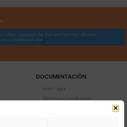
m:
ss token: Sessions for the user are not allowed
not a confirmed user.
DOCUMENTACIÓN
Aviso Legal
Términos y condiciones
Política de privacidad
Política de cookies