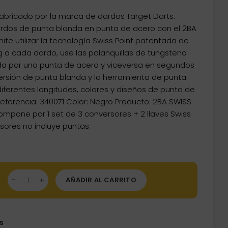
abricado por la marca de dardos Target Darts.
ardos de punta blanda en punta de acero con el 2BA
ite utilizar la tecnología Swiss Point patentada de
 g a cada dardo, use las palanquillas de tungsteno
da por una punta de acero y viceversa en segundos
ersión de punta blanda y la herramienta de punta
diferentes longitudes, colores y diseños de punta de
Referencia: 340071 Color: Negro Producto: 2BA SWISS
mpone por 1 set de 3 conversores + 2 llaves Swiss
rsores no incluye puntas.
versor Punta 2ba a Swiss Point Black Target Darts 340072 canti
AÑADIR AL CARRITO
s