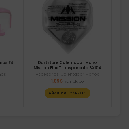
mas Fit
Dartstore Calentador Mano
Mission Flux Transparente BX104
mas
Accesorios
,
Calentador Manos
1,85
€
Iva incluido
AÑADIR AL CARRITO