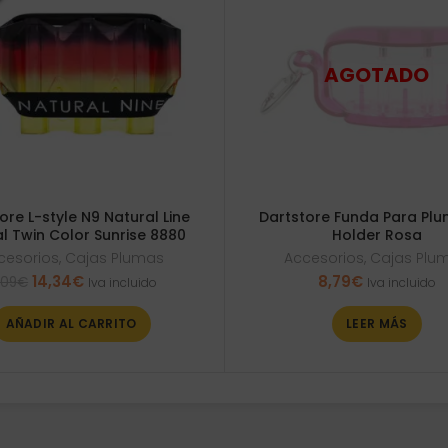
ore L-style N9 Natural Line
Dartstore Funda Para Plu
al Twin Color Sunrise 8880
Holder Rosa
cesorios
,
Cajas Plumas
Accesorios
,
Cajas Plu
El
El
14,34
€
8,79
€
,09
€
Iva incluido
Iva incluido
precio
precio
original
actual
AÑADIR AL CARRITO
LEER MÁS
era:
es:
15,09€.
14,34€.