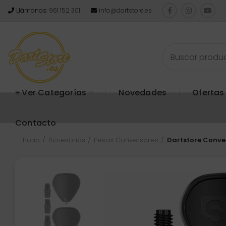
Llámanos:
961 152 301
info@dartstore.es
≡ Ver Categorías
Novedades
Ofertas
Contacto
Inicio
Accesorios
Pesas Conversores
Dartstore Conver