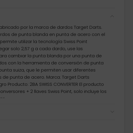
abricado por la marca de dardos Target Darts.
ardos de punta blanda en punta de acero con el
ermite utilizar la tecnología Swiss Point
egar solo 2,57 g a cada dardo, use las
para cambiar la punta blanda por una punta de
dos con la herramienta de conversión de punta
punta suiza, que le permiten usar diferentes
os de punta de acero. Marca: Target Darts
egro Producto: 2BA SWISS CONVERTER El producto
nversores + 2 llaves Swiss Point, solo incluye los
as.