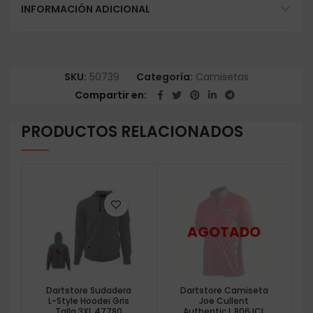
INFORMACIÓN ADICIONAL
SKU:
50739
Categoría:
Camisetas
Compartir en
PRODUCTOS RELACIONADOS
Dartstore Sudadera
Dartstore Camiseta
L-Style Hoodei Gris
Joe Cullent
Talla 3XL 47780
Authentic L 806JCL