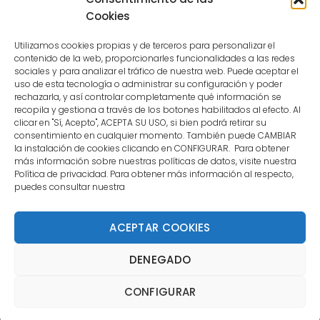
user.
Cookies
Utilizamos cookies propias y de terceros para personalizar el
contenido de la web, proporcionarles funcionalidades a las redes
sociales y para analizar el tráfico de nuestra web. Puede aceptar el
uso de esta tecnología o administrar su configuración y poder
CONTACTO
rechazarla, y así controlar completamente qué información se
recopila y gestiona a través de los botones habilitados al efecto. Al
clicar en "Sí, Acepto", ACEPTA SU USO, si bien podrá retirar su
MENÚ PRINCIPAL
consentimiento en cualquier momento. También puede CAMBIAR
la instalación de cookies clicando en CONFIGURAR. Para obtener
más información sobre nuestras políticas de datos, visite nuestra
Política de privacidad. Para obtener más información al respecto,
MI CUENTA
puedes consultar nuestra
DOCUMENTACIÓN
ACEPTAR COOKIES
DENEGADO
Copyright 2021 DartStore - Todos los derechos
CONFIGURAR
reservados. | La Mejor Tienda de Dardos y Dianas de
Madrid DartStore