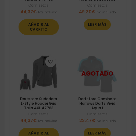
Camisetas
Camisetas
44,37
€
49,30
€
Iva incluido
Iva incluido
AÑADIR AL
LEER MÁS
CARRITO
Dartstore Sudadera
Dartstore Camiseta
L-Style Hoodei Gris
Harrows Darts Vivid
Talla 4XL 47783
Aqua L
Camisetas
Camisetas
44,37
€
22,47
€
Iva incluido
Iva incluido
AÑADIR AL
LEER MÁS