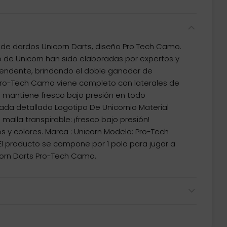
 de dardos Unicorn Darts, diseño Pro Tech Camo.
de Unicorn han sido elaboradas por expertos y
endente, brindando el doble ganador de
Pro-Tech Camo viene completo con laterales de
te mantiene fresco bajo presión en todo
da detallada Logotipo De Unicornio Material
 malla transpirable: ¡fresco bajo presión!
s y colores. Marca : Unicorn Modelo: Pro-Tech
 El producto se compone por 1 polo para jugar a
corn Darts Pro-Tech Camo.