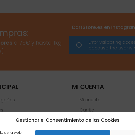
DartStore.es en Instagra
ompras:
Error validating acce
ores
a 75€ y hasta 1kg
because the user is 
s)
NCIPAL
MI CUENTA
egorías
Mi cuenta
es
Carrito
Gestionar el Consentimiento de las Cookies
Lista de deseos
 Oficiales
do de la web,