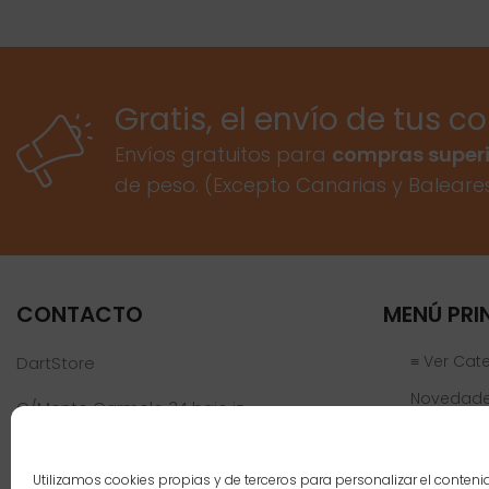
Gratis, el envío de tus c
Envíos gratuitos para
compras superi
de peso. (Excepto Canarias y Baleare
CONTACTO
MENÚ PRI
≡ Ver Cat
DartStore
Novedad
C/Monte Carmelo 34 bajo iz
46019 Valencia
Ofertas
Jugadores
Teléfono:
961 152 301
Utilizamos cookies propias y de terceros para personalizar el conteni