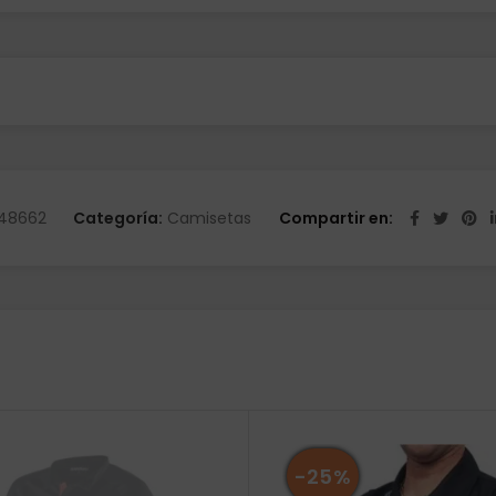
48662
Categoría:
Camisetas
Compartir en
-25%