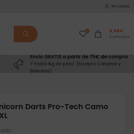
Mi cuenta
0,00
€
0
0
artículos
Envío GRATIS a partir de 75€ de compra
Y hasta 1kg de peso. (Excepto Canarias y
Baleares)
Unicorn Darts Pro-Tech Camo
XL
luido