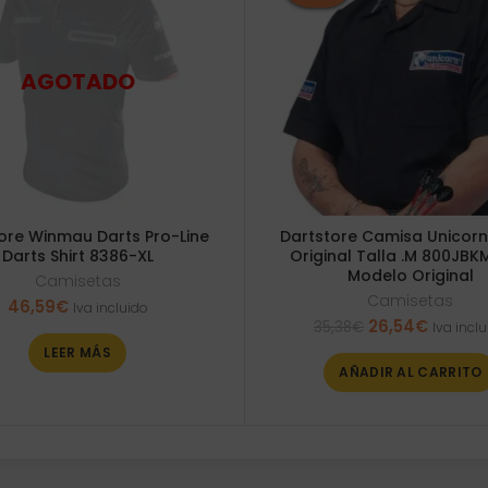
ore Winmau Darts Pro-Line
Dartstore Camisa Unicor
Darts Shirt 8386-XL
Original Talla .M 800JBK
Modelo Original
Camisetas
Camisetas
46,59
€
Iva incluido
El
El
26,54
€
35,38
€
Iva incl
precio
precio
LEER MÁS
original
actual
AÑADIR AL CARRITO
era:
es:
35,38€.
26,54€.