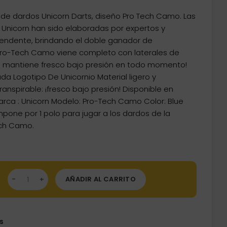
o
 de dardos Unicorn Darts, diseño Pro Tech Camo. Las
l
nicorn han sido elaboradas por expertos y
endente, brindando el doble ganador de
.
Pro-Tech Camo viene completo con laterales de
 te mantiene fresco bajo presión en todo momento!
da Logotipo De Unicornio Material ligero y
ranspirable: ¡fresco bajo presión! Disponible en
arca : Unicorn Modelo: Pro-Tech Camo Color: Blue
ompone por 1 polo para jugar a los dardos de la
ech Camo.
o Unicorn Darts Pro-Tech Camo Blue XXL 808BLXXL cantidad
AÑADIR AL CARRITO
s