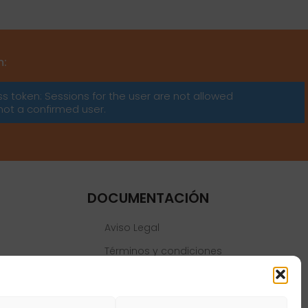
m:
ss token: Sessions for the user are not allowed
not a confirmed user.
DOCUMENTACIÓN
Aviso Legal
Términos y condiciones
Política de privacidad
Política de cookies