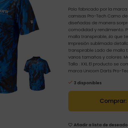
precio
preci
Polo fabricado por la marca
original
actua
camisas Pro-Tech Camo de U
era:
es:
diseñadas de manera sorpr
28,96€.
27,51€
comodidad y rendimiento. 
malla transpirable, ¡lo que
Impresión sublimada detalla
transpirable Lado de malla t
varios tamaños y colores. M
Talla : XXL El producto se c
marca Unicorn Darts Pro-T
3 disponibles
Dartstore Pol
Añadir a lista de deseado