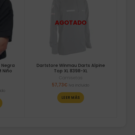
n Negra
Dartstore Winmau Darts Alpine
M Niño
Top XL 8398-XL
Camisetas
57,73
€
Iva incluido
uido
LEER MÁS