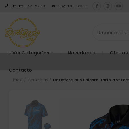
Llámanos:
961 152 301
info@dartstore.es
≡ Ver Categorías
Novedades
Ofertas
Contacto
Inicio
Camisetas
Dartstore Polo Unicorn Darts Pro-Te