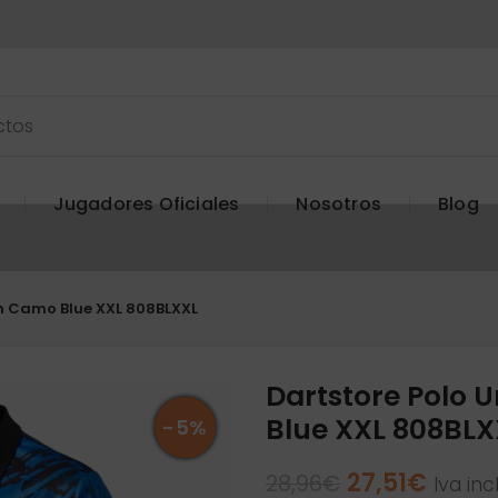
Jugadores Oficiales
Nosotros
Blog
ch Camo Blue XXL 808BLXXL
Dartstore Polo 
Blue XXL 808BLX
-5%
El
El
27,51
€
28,96
€
Iva inc