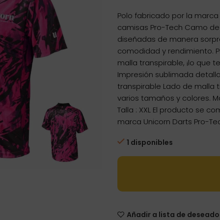
precio
prec
Polo fabricado por la marca
original
actu
camisas Pro-Tech Camo de U
era:
es:
diseñadas de manera sorpr
28,96€.
25,4
comodidad y rendimiento. 
malla transpirable, ¡lo que
Impresión sublimada detalla
transpirable Lado de malla t
varios tamaños y colores. M
Talla : XXL El producto se c
marca Unicorn Darts Pro-T
1 disponibles
Añadir a lista de deseado