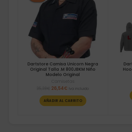
Dartstore Camisa Unicorn Negra
Dar
Original Talla .M 800JBKM Niño
Hood
Modelo Original
Camisetas
El
El
26,54
€
35,38
€
Iva incluido
precio
precio
original
actual
AÑADIR AL CARRITO
era:
es:
35,38€.
26,54€.