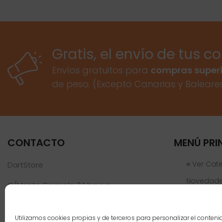
Gratis, el envío de tus c
Envíos gratuitos para
compras superi
de peso. (Excepto Canarias y Baleare
CONTACTO
MENÚ PRI
≡ Ver Cat
DartStore
Novedad
C/Monte Carmelo 34 bajo iz
46019 Valencia
Ofertas
Jugadores
Teléfono:
961 152 301
Utilizamos cookies propias y de terceros para personalizar el conteni