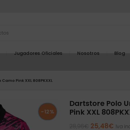
Jugadores Oficiales
Nosotros
Blog
ch Camo Pink XXL 808PKXXL
Dartstore Polo 
Pink XXL 808PKX
-12%
El
El
25,48
€
28,96
€
Iva in