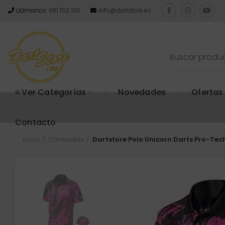
Llámanos:
961 152 301
info@dartstore.es
≡ Ver Categorías
Novedades
Ofertas
Contacto
Inicio
Camisetas
Dartstore Polo Unicorn Darts Pro-Te