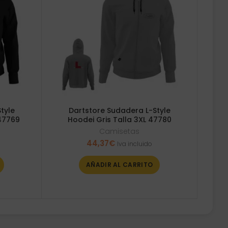
tyle
Dartstore Sudadera L-Style
47769
Hoodei Gris Talla 3XL 47780
Camisetas
44,37
€
Iva incluido
AÑADIR AL CARRITO