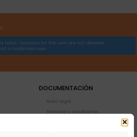
m:
ss token: Sessions for the user are not allowed
not a confirmed user.
DOCUMENTACIÓN
Aviso Legal
Términos y condiciones
Política de privacidad
Política de cookies