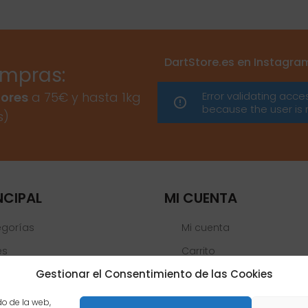
DartStore.es en Instagra
ompras:
Error validating acce
ores
a 75€ y hasta 1kg
because the user is 
s)
NCIPAL
MI CUENTA
egorías
Mi cuenta
es
Carrito
Gestionar el Consentimiento de las Cookies
Lista de deseos
 Oficiales
do de la web,