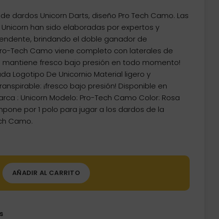
io
 de dardos Unicorn Darts, diseño Pro Tech Camo. Las
al
nicorn han sido elaboradas por expertos y
endente, brindando el doble ganador de
8€.
Pro-Tech Camo viene completo con laterales de
 te mantiene fresco bajo presión en todo momento!
da Logotipo De Unicornio Material ligero y
ranspirable: ¡fresco bajo presión! Disponible en
arca : Unicorn Modelo: Pro-Tech Camo Color: Rosa
ompone por 1 polo para jugar a los dardos de la
ech Camo.
AÑADIR AL CARRITO
s