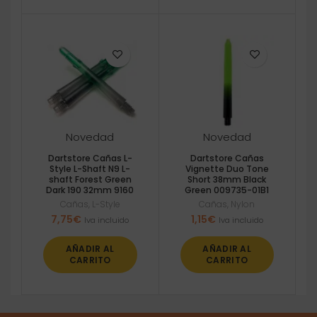
Novedad
Novedad
Dartstore Cañas L-
Dartstore Cañas
Style L-Shaft N9 L-
Vignette Duo Tone
shaft Forest Green
Short 38mm Black
Dark 190 32mm 9160
Green 009735-01B1
Cañas
,
L-Style
Cañas
,
Nylon
7,75
€
1,15
€
Iva incluido
Iva incluido
AÑADIR AL
AÑADIR AL
CARRITO
CARRITO