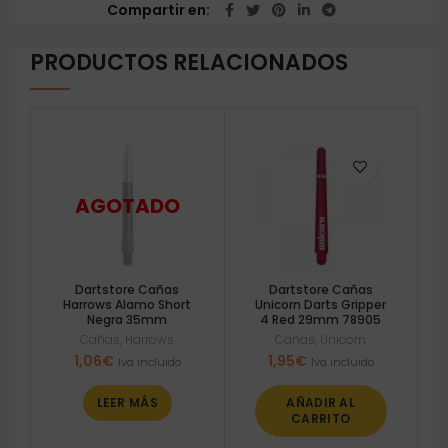
Compartir en
PRODUCTOS RELACIONADOS
Dartstore Cañas
Dartstore Cañas
Harrows Alamo Short
Unicorn Darts Gripper
Negra 35mm
4 Red 29mm 78905
Cañas
,
Harrows
Cañas
,
Unicorn
1,06
€
1,95
€
Iva incluido
Iva incluido
LEER MÁS
AÑADIR AL
CARRITO