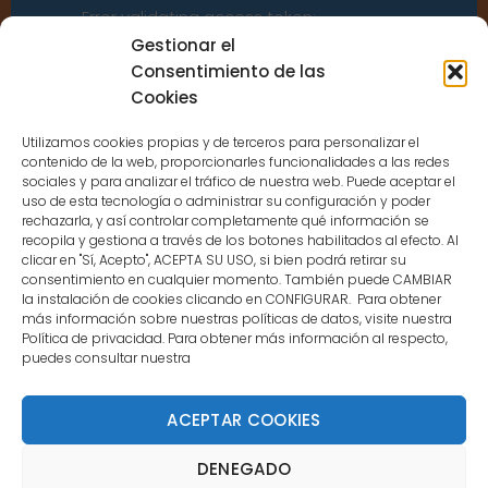
Error validating access token:
Sessions for the user are not allowed
Gestionar el
because the user is not a confirmed
Consentimiento de las
user.
Cookies
Utilizamos cookies propias y de terceros para personalizar el
contenido de la web, proporcionarles funcionalidades a las redes
sociales y para analizar el tráfico de nuestra web. Puede aceptar el
uso de esta tecnología o administrar su configuración y poder
CONTACTO
rechazarla, y así controlar completamente qué información se
recopila y gestiona a través de los botones habilitados al efecto. Al
clicar en "Sí, Acepto", ACEPTA SU USO, si bien podrá retirar su
MENÚ PRINCIPAL
consentimiento en cualquier momento. También puede CAMBIAR
la instalación de cookies clicando en CONFIGURAR. Para obtener
más información sobre nuestras políticas de datos, visite nuestra
Política de privacidad. Para obtener más información al respecto,
MI CUENTA
puedes consultar nuestra
DOCUMENTACIÓN
ACEPTAR COOKIES
DENEGADO