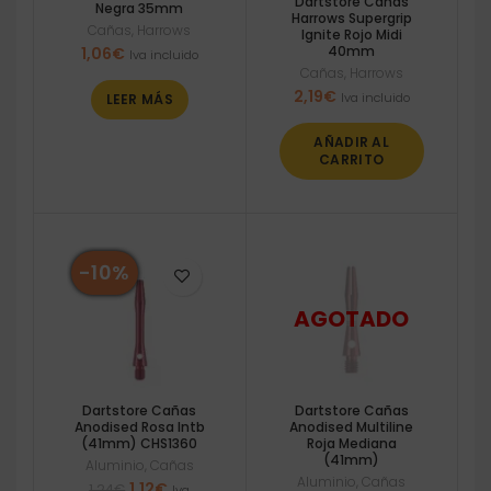
Dartstore Cañas
Negra 35mm
Harrows Supergrip
Cañas
,
Harrows
Ignite Rojo Midi
40mm
1,06
€
Iva incluido
Cañas
,
Harrows
2,19
€
Iva incluido
LEER MÁS
AÑADIR AL
CARRITO
-10%
Dartstore Cañas
Dartstore Cañas
Anodised Rosa Intb
Anodised Multiline
(41mm) CHS1360
Roja Mediana
(41mm)
Aluminio
,
Cañas
Aluminio
,
Cañas
El
El
1,12
€
1,24
€
Iva