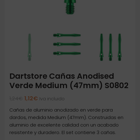
Dartstore Cañas Anodised
Verde Medium (47mm) S0802
El
El
1,12
€
1,24
€
Iva incluido
precio
precio
Cañas de aluminio anodizado en verde para
original
actual
era:
es:
dardos, medida Medium (47mm). Construidas en
1,24€.
1,12€.
aluminio de excelente calidad con un acabado
resistente y duradero. El set contiene 3 cañas.