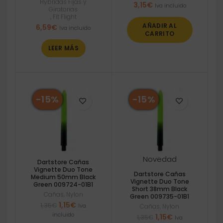
Hybridas Fijas y
3,15
€
Iva incluido
Giratorias
,
Fit Flight
AÑADIR AL
6,59
€
Iva incluido
CARRITO
LEER MÁS
-15%
-15%
Novedad
Dartstore Cañas
Vignette Duo Tone
Dartstore Cañas
Medium 50mm Black
Vignette Duo Tone
Green 009724-01B1
Short 38mm Black
Cañas
,
Nylon
Green 009735-01B1
El
El
1,15
€
1,35
€
Iva
Cañas
,
Nylon
precio
precio
incluido
El
El
1,15
€
1,35
€
Iva
original
actual