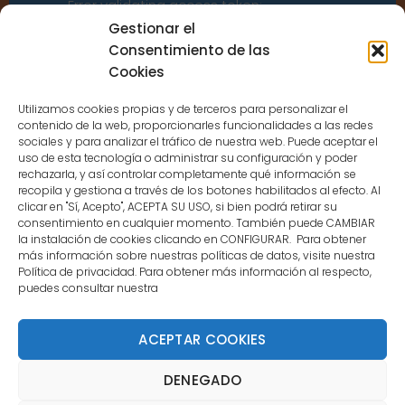
Error validating access token:
Sessions for the user are not allowed
Gestionar el
because the user is not a confirmed
Consentimiento de las
user.
Cookies
Utilizamos cookies propias y de terceros para personalizar el
contenido de la web, proporcionarles funcionalidades a las redes
sociales y para analizar el tráfico de nuestra web. Puede aceptar el
uso de esta tecnología o administrar su configuración y poder
CONTACTO
rechazarla, y así controlar completamente qué información se
recopila y gestiona a través de los botones habilitados al efecto. Al
clicar en "Sí, Acepto", ACEPTA SU USO, si bien podrá retirar su
MENÚ PRINCIPAL
consentimiento en cualquier momento. También puede CAMBIAR
la instalación de cookies clicando en CONFIGURAR. Para obtener
más información sobre nuestras políticas de datos, visite nuestra
Política de privacidad. Para obtener más información al respecto,
MI CUENTA
puedes consultar nuestra
DOCUMENTACIÓN
ACEPTAR COOKIES
DENEGADO
Copyright 2021 DartStore - Todos los derechos