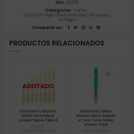
SKU:
25805
Categorías:
Cañas
,
Cañas Fit Flight Gear Normales Giratorias
,
Fit Flight
Compartir en
PRODUCTOS RELACIONADOS
Dartstore Cañas Fit
Dartstore Cañas
Shaft Gear Hybrid
Unicorn Darts Gripper
Locked Yellow Talla 4
4 Two-Tone Green
47mm 79231
Cañas
,
Cañas Fit Flight Gear
Cañas
,
Unicorn