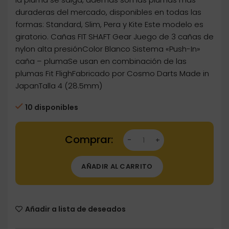
duraderas del mercado, disponibles en todas las
formas: Standard, Slim, Pera y Kite Este modelo es
giratorio. Cañas FIT SHAFT Gear Juego de 3 cañas de
nylon alta presiónColor Blanco Sistema «Push-In»
caña – plumaSe usan en combinación de las
plumas Fit FlighFabricado por Cosmo Darts Made in
JapanTalla 4 (28.5mm)
10 disponibles
Dartstore Cañas Fit Shaft Gear Normal Spining 
AÑADIR AL CARRITO
Añadir a lista de deseados