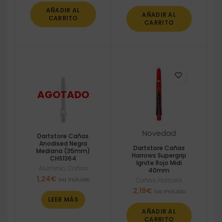
AÑADIR AL
AÑADIR AL
CARRITO
CARRITO
Novedad
Dartstore Cañas
Anodised Negra
Dartstore Cañas
Mediana (35mm)
Harrows Supergrip
CHS1364
Ignite Rojo Midi
Aluminio
,
Cañas
40mm
1,24
€
Iva incluido
Cañas
,
Harrows
2,19
€
Iva incluido
LEER MÁS
AÑADIR AL
CARRITO