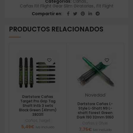
Categorías:
Cañas
,
Cañas Fit Flight Gear Slim Giratorias
,
Fit Flight
Compartir en
PRODUCTOS RELACIONADOS
Novedad
Dartstore Cañas
Target Pro Grip Tag
Dartstore Cañas L-
Shaft Intb 3 sets
Style L-Shaft N9 L-
Black Green (41mm)
shaft Forest Green
380311
Dark 190 32mm 9160
Cañas
,
Target
Cañas
,
L-Style
5,49
€
Iva incluido
7,75
€
Iva incluido