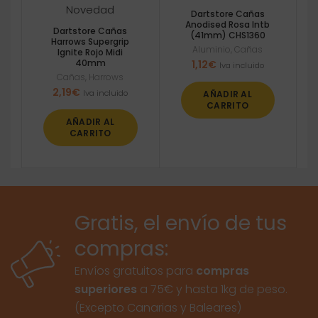
Novedad
Dartstore Cañas
Anodised Rosa Intb
Dartstore Cañas
(41mm) CHS1360
Harrows Supergrip
Aluminio
,
Cañas
Ignite Rojo Midi
40mm
1,12
€
Iva incluido
Cañas
,
Harrows
2,19
€
Iva incluido
AÑADIR AL
CARRITO
AÑADIR AL
CARRITO
Gratis, el envío de tus
compras:
Envíos gratuitos para
compras
superiores
a 75€ y hasta 1kg de peso.
(Excepto Canarias y Baleares)