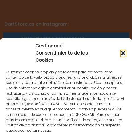
DartStore.es en Instagram:
Error validating access token:
Sessions for the user are not allowed
Gestionar el
because the user is not a confirmed
Consentimiento de las
user.
Cookies
Utilizamos cookies propias y de terceros para personalizar el
contenido de la web, proporcionarles funcionalidades a las redes
sociales y para analizar el tráfico de nuestra web. Puede aceptar el
uso de esta tecnología o administrar su configuración y poder
CONTACTO
rechazarla, y así controlar completamente qué información se
recopila y gestiona a través de los botones habilitados al efecto. Al
clicar en "Sí, Acepto", ACEPTA SU USO, si bien podrá retirar su
MENÚ PRINCIPAL
consentimiento en cualquier momento. También puede CAMBIAR
la instalación de cookies clicando en CONFIGURAR. Para obtener
más información sobre nuestras políticas de datos, visite nuestra
Política de privacidad. Para obtener más información al respecto,
MI CUENTA
puedes consultar nuestra