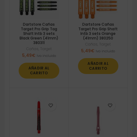
Dartstore Cañas
Dartstore Cañas
Target Pro Grip Tag
Target Pro Grip Shaft
Shaft Intb 3 sets
Intb 3 sets Orange
Black Green (41mm)
(41mm) 380250
380311
Cañas
,
Target
Cañas
,
Target
5,49
€
Iva incluido
5,49
€
Iva incluido
AÑADIR AL
AÑADIR AL
CARRITO
CARRITO