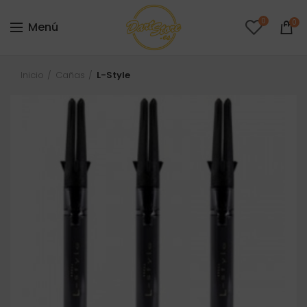
0
0
Menú
Inicio
Cañas
L-Style