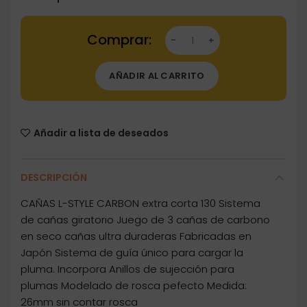
Dartstore Cañas L-Style L-Shaft Carbon Sile
AÑADIR AL CARRITO
Añadir a lista de deseados
DESCRIPCIÓN
CAÑAS L-STYLE CARBON extra corta 130 Sistema
de cañas giratorio Juego de 3 cañas de carbono
en seco cañas ultra duraderas Fabricadas en
Japón Sistema de guía único para cargar la
pluma. Incorpora Anillos de sujección para
plumas Modelado de rosca pefecto Medida:
26mm sin contar rosca