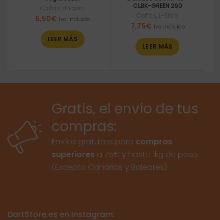
CLBK-GREEN 260
Cañas
,
Unicorn
Cañas
,
L-Style
5,50
€
Iva incluido
7,75
€
Iva incluido
LEER MÁS
LEER MÁS
Gratis, el envío de tus
compras:
Envíos gratuitos para
compras
superiores
a 75€ y hasta 1kg de peso.
(Excepto Canarias y Baleares)
DartStore.es en Instagram: