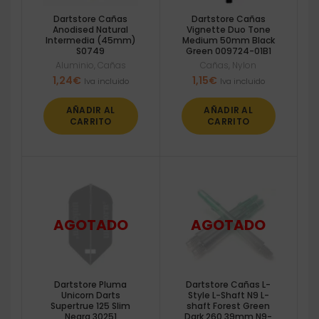
Dartstore Cañas
Dartstore Cañas
Anodised Natural
Vignette Duo Tone
Intermedia (45mm)
Medium 50mm Black
S0749
Green 009724-01B1
Aluminio
,
Cañas
Cañas
,
Nylon
1,24
€
1,15
€
Iva incluido
Iva incluido
AÑADIR AL
AÑADIR AL
CARRITO
CARRITO
Dartstore Pluma
Dartstore Cañas L-
Unicorn Darts
Style L-Shaft N9 L-
Supertrue 125 Slim
shaft Forest Green
Negra 30251
Dark 260 39mm N9-