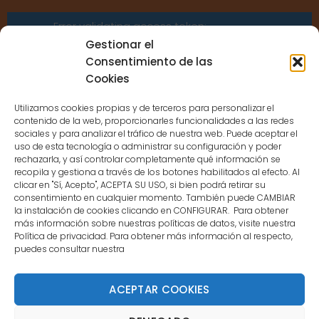
Error validating access token:
Sessions for the user are not allowed
Gestionar el
because the user is not a confirmed
Consentimiento de las
user.
Cookies
Utilizamos cookies propias y de terceros para personalizar el
contenido de la web, proporcionarles funcionalidades a las redes
sociales y para analizar el tráfico de nuestra web. Puede aceptar el
uso de esta tecnología o administrar su configuración y poder
CONTACTO
rechazarla, y así controlar completamente qué información se
recopila y gestiona a través de los botones habilitados al efecto. Al
clicar en "Sí, Acepto", ACEPTA SU USO, si bien podrá retirar su
MENÚ PRINCIPAL
consentimiento en cualquier momento. También puede CAMBIAR
la instalación de cookies clicando en CONFIGURAR. Para obtener
más información sobre nuestras políticas de datos, visite nuestra
Política de privacidad. Para obtener más información al respecto,
MI CUENTA
puedes consultar nuestra
DOCUMENTACIÓN
ACEPTAR COOKIES