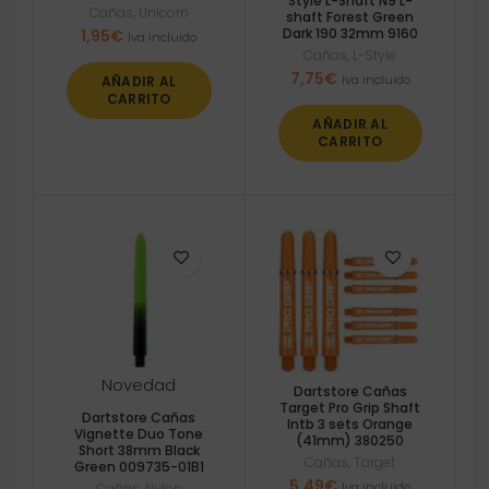
Style L-Shaft N9 L-
Cañas
,
Unicorn
shaft Forest Green
Dark 190 32mm 9160
1,95
€
Iva incluido
Cañas
,
L-Style
7,75
€
Iva incluido
AÑADIR AL
CARRITO
AÑADIR AL
CARRITO
Novedad
Dartstore Cañas
Target Pro Grip Shaft
Dartstore Cañas
Intb 3 sets Orange
Vignette Duo Tone
(41mm) 380250
Short 38mm Black
Cañas
,
Target
Green 009735-01B1
5,49
€
Iva incluido
Cañas
,
Nylon