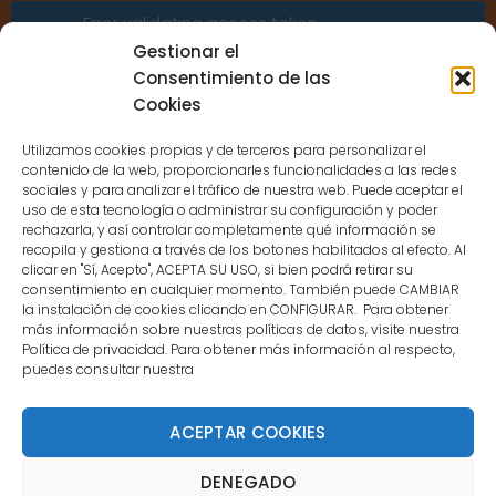
Error validating access token:
Sessions for the user are not allowed
Gestionar el
because the user is not a confirmed
Consentimiento de las
user.
Cookies
Utilizamos cookies propias y de terceros para personalizar el
contenido de la web, proporcionarles funcionalidades a las redes
sociales y para analizar el tráfico de nuestra web. Puede aceptar el
uso de esta tecnología o administrar su configuración y poder
CONTACTO
rechazarla, y así controlar completamente qué información se
recopila y gestiona a través de los botones habilitados al efecto. Al
clicar en "Sí, Acepto", ACEPTA SU USO, si bien podrá retirar su
MENÚ PRINCIPAL
consentimiento en cualquier momento. También puede CAMBIAR
la instalación de cookies clicando en CONFIGURAR. Para obtener
más información sobre nuestras políticas de datos, visite nuestra
Política de privacidad. Para obtener más información al respecto,
MI CUENTA
puedes consultar nuestra
DOCUMENTACIÓN
ACEPTAR COOKIES
DENEGADO