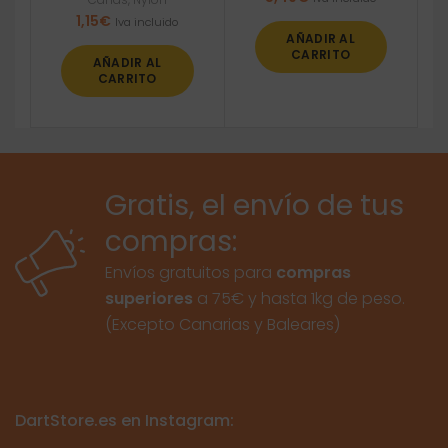
1,15
€
Iva incluido
AÑADIR AL
CARRITO
AÑADIR AL
CARRITO
Gratis, el envío de tus
compras:
Envíos gratuitos para
compras
superiores
a 75€ y hasta 1kg de peso.
(Excepto Canarias y Baleares)
DartStore.es en Instagram: