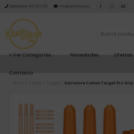
Llámanos:
961 152 301
info@dartstore.es
≡ Ver Categorías
Novedades
Ofertas
Contacto
Inicio
Cañas
Target
Dartstore Cañas Target Pro Grip