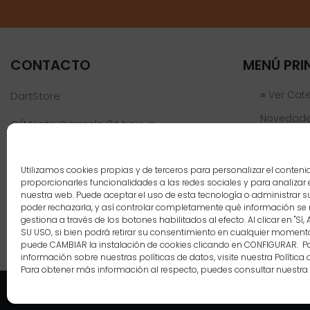
CONTACTO
MENÚ PRI
≡ Ver Cat
DartStore
Novedad
C/Monte Carmelo 34 bajo iz
46019 Valencia
Ofertas
Jugadores
Teléfono:
961 152 301
Utilizamos cookies propias y de terceros para personalizar el conteni
info@dartstore.es
proporcionarles funcionalidades a las redes sociales y para analizar e
Nosotros
nuestra web. Puede aceptar el uso de esta tecnología o administrar s
poder rechazarla, y así controlar completamente qué información se 
Blog
gestiona a través de los botones habilitados al efecto. Al clicar en "Sí,
SU USO, si bien podrá retirar su consentimiento en cualquier momen
Contacto
puede CAMBIAR la instalación de cookies clicando en CONFIGURAR. 
información sobre nuestras políticas de datos, visite nuestra Política 
Para obtener más información al respecto, puedes consultar nuestra
Copyright 2021 DartStore - 