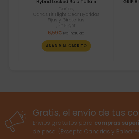
Hybrid Locked Rojo Talla 5
GRIP B
Cañas
,
Cañas Fit Flight Gear Hybridas
Fijas y Giratorias
,
Fit Flight
6,59
€
Iva incluido
AÑADIR AL CARRITO
Gratis, el envío de tus c
Envíos gratuitos para
compras superi
de peso. (Excepto Canarias y Baleare