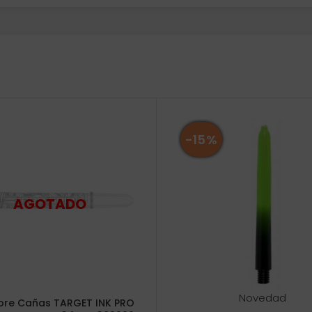
-15%
Novedad
ore Cañas TARGET INK PRO