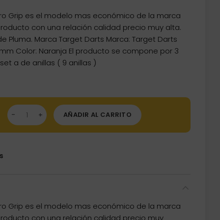
Pro Grip es el modelo mas económico de la marca
producto con una relación calidad precio muy alta.
 de Pluma. Marca Target Darts Marca: Target Darts
4mm Color: Naranja El producto se compone por 3
et a de anillas ( 9 anillas )
as Target Pro Grip Shaft Short 3 sets Orange (34mm) 380249 c
AÑADIR AL CARRITO
s
Pro Grip es el modelo mas económico de la marca
 producto con una relación calidad precio muy