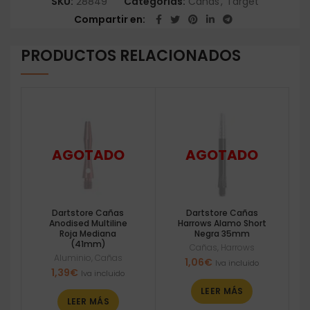
SKU:
28849
Categorías:
Cañas
,
Target
Compartir en
PRODUCTOS RELACIONADOS
Dartstore Cañas
Dartstore Cañas
Anodised Multiline
Harrows Alamo Short
Roja Mediana
Negra 35mm
(41mm)
Cañas
,
Harrows
Aluminio
,
Cañas
1,06
€
Iva incluido
1,39
€
Iva incluido
LEER MÁS
LEER MÁS