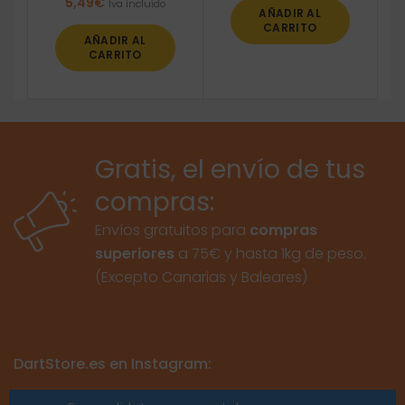
5,49
€
Iva incluido
AÑADIR AL
CARRITO
AÑADIR AL
CARRITO
Gratis, el envío de tus
compras:
Envíos gratuitos para
compras
superiores
a 75€ y hasta 1kg de peso.
(Excepto Canarias y Baleares)
DartStore.es en Instagram: