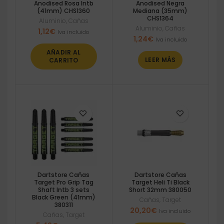
Anodised Rosa Intb
Anodised Negra
(41mm) CHS1360
Mediana (35mm)
CHS1364
Aluminio
,
Cañas
Aluminio
,
Cañas
1,12
€
Iva incluido
1,24
€
Iva incluido
AÑADIR AL
LEER MÁS
CARRITO
Dartstore Cañas
Dartstore Cañas
Target Pro Grip Tag
Target Heli Ti Black
Shaft Intb 3 sets
Short 32mm 380050
Black Green (41mm)
Cañas
,
Target
380311
20,20
€
Iva incluido
Cañas
,
Target