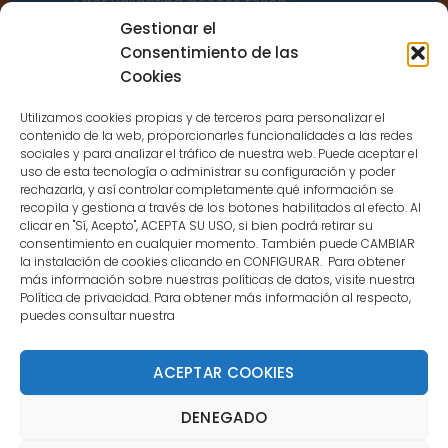
Error validating access token:
Sessions for the user are not allowed
Gestionar el
because the user is not a confirmed
Consentimiento de las
user.
Cookies
Utilizamos cookies propias y de terceros para personalizar el
contenido de la web, proporcionarles funcionalidades a las redes
sociales y para analizar el tráfico de nuestra web. Puede aceptar el
uso de esta tecnología o administrar su configuración y poder
CONTACTO
rechazarla, y así controlar completamente qué información se
recopila y gestiona a través de los botones habilitados al efecto. Al
clicar en "Sí, Acepto", ACEPTA SU USO, si bien podrá retirar su
MENÚ PRINCIPAL
consentimiento en cualquier momento. También puede CAMBIAR
la instalación de cookies clicando en CONFIGURAR. Para obtener
más información sobre nuestras políticas de datos, visite nuestra
Política de privacidad. Para obtener más información al respecto,
MI CUENTA
puedes consultar nuestra
DOCUMENTACIÓN
ACEPTAR COOKIES
DENEGADO
Copyright 2021 DartStore - Todos los derechos