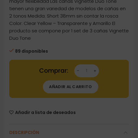
1,35€.
1,28€.
mayor flexibilidad Las cañas Vignette Duo Tone
tienen una gran variedad de modelos de cañas en
2 tonos Medida: Short 38mm sin contar la rosca
Color: Clear Yellow – Transparente y Amarillo El
producto se compone por 1 set de 3 cañas Vignette
Duo Tone
89 disponibles
Dartstore Cañas Vignette Duo Tone Short 38
AÑADIR AL CARRITO
Añadir a lista de deseados
DESCRIPCIÓN