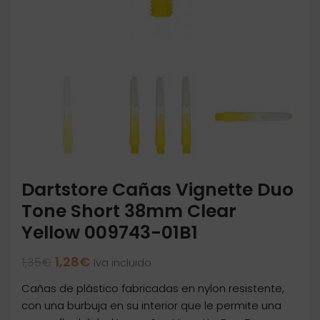
Dartstore Cañas Vignette Duo
Tone Short 38mm Clear
Yellow 009743-01B1
El
El
1,28
€
1,35
€
Iva incluido
precio
precio
Cañas de plástico fabricadas en nylon resistente,
original
actual
era:
es:
con una burbuja en su interior que le permite una