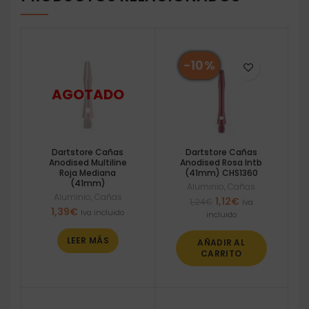
-10%
Dartstore Cañas
Dartstore Cañas
Anodised Multiline
Anodised Rosa Intb
Roja Mediana
(41mm) CHS1360
(41mm)
Aluminio
,
Cañas
Aluminio
,
Cañas
El
El
1,12
€
1,24
€
Iva
1,39
€
precio
precio
Iva incluido
incluido
original
actual
era:
es:
LEER MÁS
AÑADIR AL
1,24€.
1,12€.
CARRITO