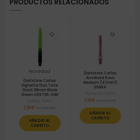
PRODUCTOS RELACIONADOS
Novedad
Dartstore Cañas
Anodised Rosa
Dartstore Cañas
Medium (47mm)
Vignette Duo Tone
S0864
Short 38mm Black
Aluminio
,
Cañas
Green 009735-01B1
1,18
€
Iva incluido
Cañas
,
Nylon
1,15
€
Iva incluido
AÑADIR AL
CARRITO
AÑADIR AL
CARRITO