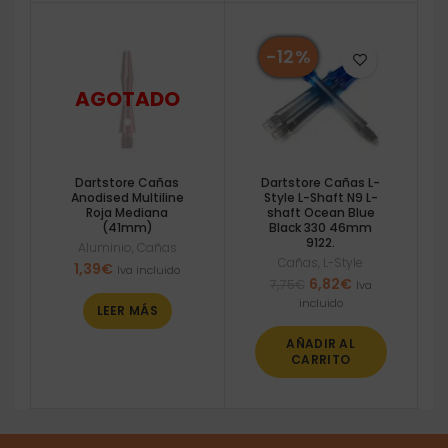
-12%
Dartstore Cañas
Dartstore Cañas L-
Anodised Multiline
Style L-Shaft N9 L-
Roja Mediana
shaft Ocean Blue
(41mm)
Black 330 46mm
9122.
Aluminio
,
Cañas
Cañas
,
L-Style
1,39
€
Iva incluido
El
El
6,82
€
7,75
€
Iva
precio
precio
incluido
LEER MÁS
original
actual
era:
es:
AÑADIR AL
7,75€.
6,82€.
CARRITO