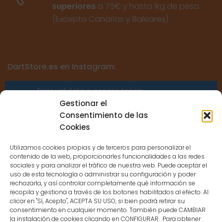
superiores
a 75€ y hasta 1kg de peso.
(Excepto Canarias y Baleares)
DartStore.es en Instagram:
Error validating access token:
Sessions for the user are not allowed
Gestionar el
because the user is not a confirmed
Consentimiento de las
user.
Cookies
Utilizamos cookies propias y de terceros para personalizar el
contenido de la web, proporcionarles funcionalidades a las redes
sociales y para analizar el tráfico de nuestra web. Puede aceptar el
uso de esta tecnología o administrar su configuración y poder
CONTACTO
rechazarla, y así controlar completamente qué información se
recopila y gestiona a través de los botones habilitados al efecto. Al
clicar en "Sí, Acepto", ACEPTA SU USO, si bien podrá retirar su
MENÚ PRINCIPAL
consentimiento en cualquier momento. También puede CAMBIAR
la instalación de cookies clicando en CONFIGURAR. Para obtener