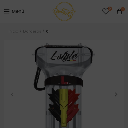
0
0
Menú
Inicio
Darderas
0