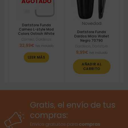
Novedad
Dartstore Funda
Cameo L-style Mod
Dartstore Funda
Colors Ostrich White
Dardos Micro Wallet
Cameo
,
Darderas
Negro 70790
32,99
€
Iva incluido
Darderas
,
Dartstore
9,99
€
Iva incluido
LEER MÁS
AÑADIR AL
CARRITO
Gratis, el envío de tus
compras:
Envíos gratuitos para
compras