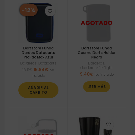
-12%
Dartstore Funda
Dartstore Funda
Dardos Datadarts
Cosmo Darts Holder
ProPac Max Azul
Negra
Darderas
,
Datadarts
Darderas
,
darderas-fit-flight
El
El
15,94
€
18,11
€
Iva
9,40
€
precio
precio
Iva incluido
incluido
original
actual
era:
es:
LEER MÁS
AÑADIR AL
18,11€.
15,94€.
CARRITO