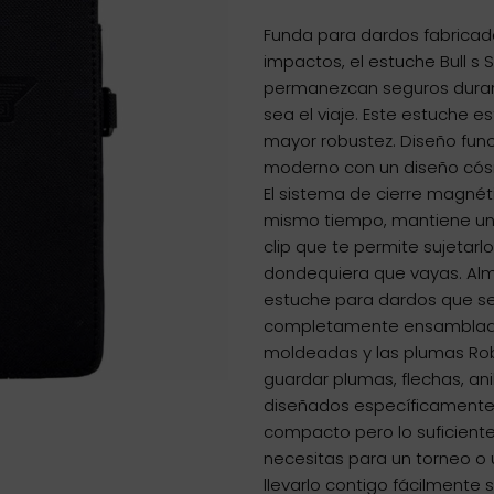
Funda para dardos fabricada
impactos, el estuche Bull s
permanezcan seguros durant
sea el viaje. Este estuche e
mayor robustez. Diseño funci
moderno con un diseño cósm
El sistema de cierre magnéti
mismo tiempo, mantiene un 
clip que te permite sujetarl
dondequiera que vayas. Al
estuche para dardos que se
completamente ensamblado.
moldeadas y las plumas Rob
guardar plumas, flechas, an
diseñados específicamente p
compacto pero lo suficien
necesitas para un torneo o
llevarlo contigo fácilmente 