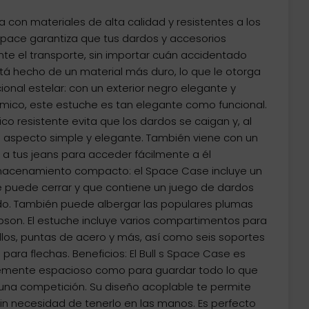
 con materiales de alta calidad y resistentes a los
 Space garantiza que tus dardos y accesorios
e el transporte, sin importar cuán accidentado
stá hecho de un material más duro, lo que le otorga
onal estelar: con un exterior negro elegante y
ico, este estuche es tan elegante como funcional.
co resistente evita que los dardos se caigan y, al
aspecto simple y elegante. También viene con un
o a tus jeans para acceder fácilmente a él
macenamiento compacto: el Space Case incluye un
 puede cerrar y que contiene un juego de dardos
 También puede albergar las populares plumas
son. El estuche incluye varios compartimentos para
illos, puntas de acero y más, así como seis soportes
ara flechas. Beneficios: El Bull s Space Case es
temente espacioso como para guardar todo lo que
 una competición. Su diseño acoplable te permite
sin necesidad de tenerlo en las manos. Es perfecto