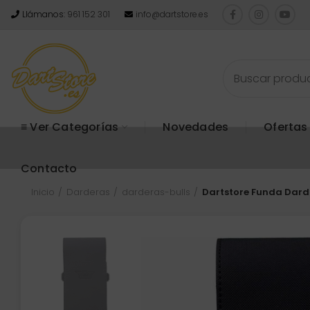
Llámanos:
961 152 301
info@dartstore.es
≡ Ver Categorías
Novedades
Ofertas
Contacto
Inicio
Darderas
darderas-bulls
Dartstore Funda Dard