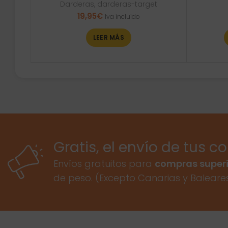
Darderas
,
darderas-target
19,95
€
Iva incluido
LEER MÁS
Gratis, el envío de tus c
Envíos gratuitos para
compras superi
de peso. (Excepto Canarias y Baleare