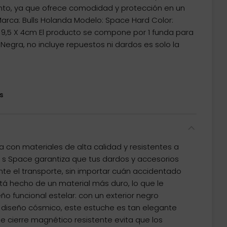
to, ya que ofrece comodidad y protección en un
arca: Bulls Holanda Modelo: Space Hard Color:
 X 9,5 X 4cm El producto se compone por 1 funda para
gra, no incluye repuestos ni dardos es solo la
s
 con materiales de alta calidad y resistentes a
ll s Space garantiza que tus dardos y accesorios
e el transporte, sin importar cuán accidentado
stá hecho de un material más duro, lo que le
o funcional estelar: con un exterior negro
diseño cósmico, este estuche es tan elegante
de cierre magnético resistente evita que los