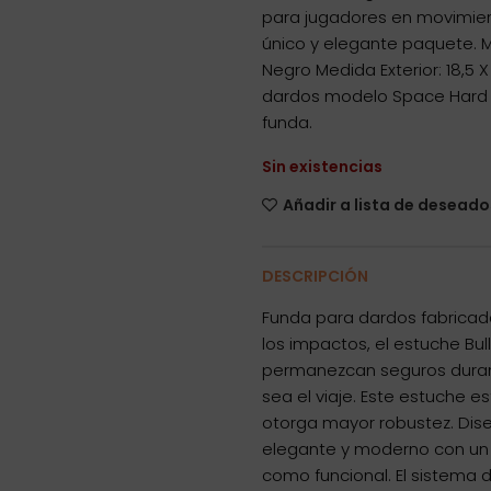
para jugadores en movimien
único y elegante paquete. M
Negro Medida Exterior: 18,5
dardos modelo Space Hard Ne
funda.
Sin existencias
Añadir a lista de deseado
DESCRIPCIÓN
Funda para dardos fabricada
los impactos, el estuche Bu
permanezcan seguros durant
sea el viaje. Este estuche e
otorga mayor robustez. Diseñ
elegante y moderno con un 
como funcional. El sistema 