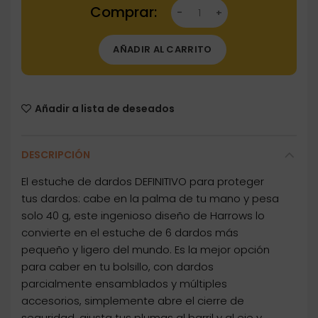
Dartstore Funda Harrows Darts Slim Case Nav
AÑADIR AL CARRITO
Añadir a lista de deseados
DESCRIPCIÓN
El estuche de dardos DEFINITIVO para proteger
tus dardos: cabe en la palma de tu mano y pesa
solo 40 g, este ingenioso diseño de Harrows lo
convierte en el estuche de 6 dardos más
pequeño y ligero del mundo. Es la mejor opción
para caber en tu bolsillo, con dardos
parcialmente ensamblados y múltiples
accesorios, simplemente abre el cierre de
seguridad, ajusta tus plumas al barril y al eje y