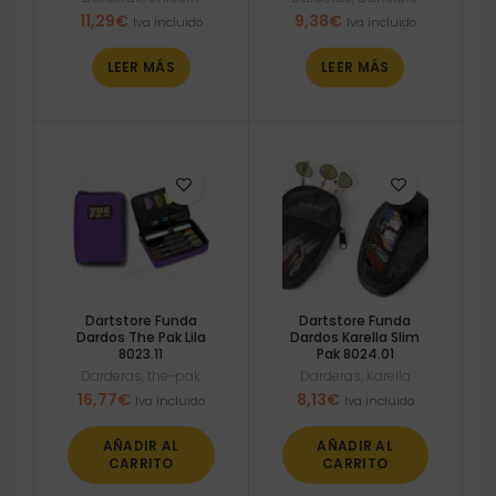
11,29
€
9,38
€
Iva incluido
Iva incluido
LEER MÁS
LEER MÁS
Dartstore Funda
Dartstore Funda
Dardos The Pak Lila
Dardos Karella Slim
8023.11
Pak 8024.01
Darderas
,
the-pak
Darderas
,
Karella
16,77
€
8,13
€
Iva incluido
Iva incluido
AÑADIR AL
AÑADIR AL
CARRITO
CARRITO