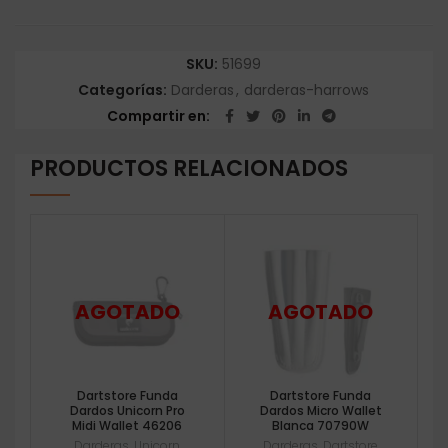
SKU:
51699
Categorías:
Darderas
,
darderas-harrows
Compartir en
PRODUCTOS RELACIONADOS
Dartstore Funda
Dartstore Funda
Dardos Unicorn Pro
Dardos Micro Wallet
Midi Wallet 46206
Blanca 70790W
Darderas
,
Unicorn
Darderas
,
Dartstore