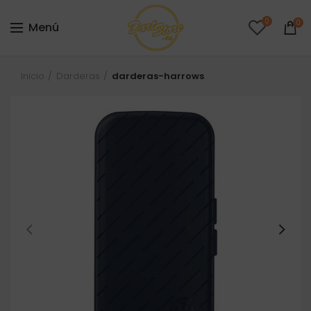
0
0
Menú
Inicio
Darderas
darderas-harrows