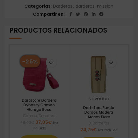
Categorías:
Darderas
,
darderas-mission
Compartir en
PRODUCTOS RELACIONADOS
-25%
Novedad
Dartstore Dardera
Dynasty Cameo
Dartstore Funda
Garage Rosa
Dardos Madera
Cameo
,
Darderas
Arcam 13cm
El
El
37,05
€
49,40
€
Iva
0
,
Darderas
precio
precio
incluido
24,75
€
Iva incluido
original
actual