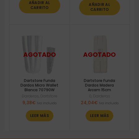
era:
es:
AÑADIR AL
AÑADIR AL
49,40€.
37,05€.
CARRITO
CARRITO
Dartstore Funda
Dartstore Funda
Dardos Micro Wallet
Dardos Madera
Blanca 70790W
Arcam 15cm
Darderas
,
Dartstore
0
,
Darderas
9,38
€
24,04
€
Iva incluido
Iva incluido
LEER MÁS
LEER MÁS