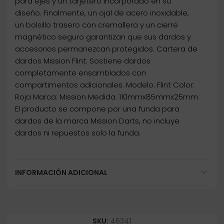
para ejes y un tarjetero incorporado en su
diseño. Finalmente, un ojal de acero inoxidable,
un bolsillo trasero con cremallera y un cierre
magnético seguro garantizan que sus dardos y
accesorios permanezcan protegidos. Cartera de
dardos Mission Flint. Sostiene dardos
completamente ensamblados con
compartimentos adicionales. Modelo: Flint Color:
Roja Marca: Mission Medida: 110mmx85mmx25mm
El producto se compone por una funda para
dardos de la marca Mission Darts, no incluye
dardos ni repuestos solo la funda.
INFORMACIÓN ADICIONAL
SKU:
46341