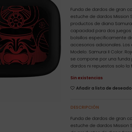
Funda de dardos de gran cali
estuche de dardos Mission S
productos de diana Samurai 
capacidad para dos juego
bolsillos específicamente d
accesorios adicionales. Los
Modelo: Samurai II Color: R
se compone por una funda p
dardos ni repuestos solo la 
Sin existencias
Añadir a lista de deseado
DESCRIPCIÓN
Funda de dardos de gran cali
estuche de dardos Mission S