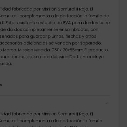
dad fabricada por Mission Samurai II Roja. El
amurai II complementa a la perfección la familia de
II. Este resistente estuche de EVA para dardos tiene
s de dardos completamente ensamblados, con
iseñados para guardar plumas, flechas y otros
 accesorios adicionales se venden por separado.
ojo Marca: Mission Medida: 250x120x55mm El producto
ara dardos de la marca Mission Darts, no incluye
funda.
s
dad fabricada por Mission Samurai II Roja. El
amurai II complementa a la perfección la familia