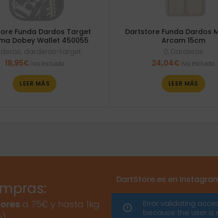
tore Funda Dardos Target
Dartstore Funda Dardos 
ma Dobey Wallet 450055
Arcam 15cm
rderas
,
darderas-target
0
,
Darderas
19,95
€
24,04
€
Iva incluido
Iva incluido
LEER MÁS
LEER MÁS
DartStore.es en Instagra
ompras:
Error validating acce
ores
a 75€ y hasta 1kg
because the user is 
s)