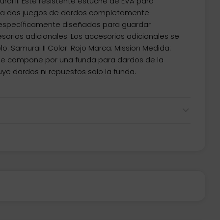
ai II. Este resistente estuche de EVA para
ra dos juegos de dardos completamente
 específicamente diseñados para guardar
sorios adicionales. Los accesorios adicionales se
: Samurai II Color: Rojo Marca: Mission Medida:
se compone por una funda para dardos de la
uye dardos ni repuestos solo la funda.