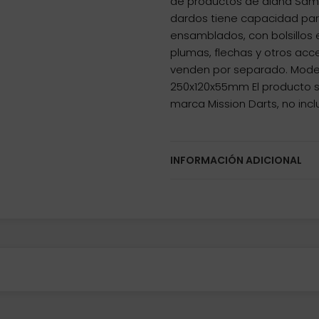
de productos de diana Samur
dardos tiene capacidad pa
ensamblados, con bolsillos
plumas, flechas y otros acce
venden por separado. Modelo
250x120x55mm El producto 
marca Mission Darts, no incl
INFORMACIÓN ADICIONAL