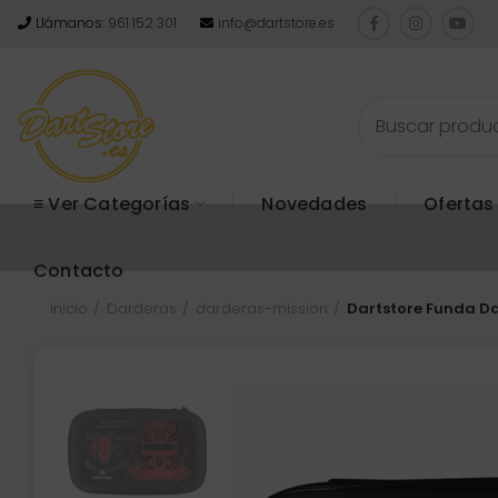
Llámanos:
961 152 301
info@dartstore.es
≡ Ver Categorías
Novedades
Ofertas
Contacto
Inicio
Darderas
darderas-mission
Dartstore Funda Da