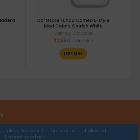
Madera
Dartstore Funda Cameo L-style
Mod Colors Ostrich White
Cameo
,
Darderas
32,99
€
Iva incluido
LEER MÁS
m:
ss token: Sessions for the user are not allowed
not a confirmed user.