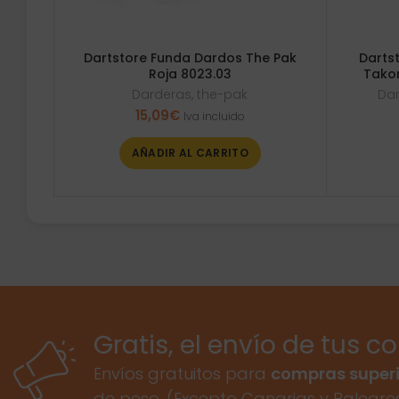
Dartstore Funda Dardos The Pak
Darts
Roja 8023.03
Tako
Darderas
,
the-pak
Da
15,09
€
Iva incluido
AÑADIR AL CARRITO
Gratis, el envío de tus c
Envíos gratuitos para
compras superi
de peso. (Excepto Canarias y Baleare