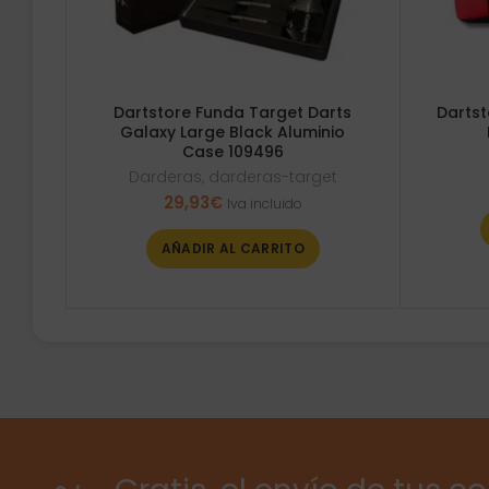
Dartstore Funda Target Darts
Dartst
Galaxy Large Black Aluminio
Case 109496
Darderas
,
darderas-target
29,93
€
Iva incluido
AÑADIR AL CARRITO