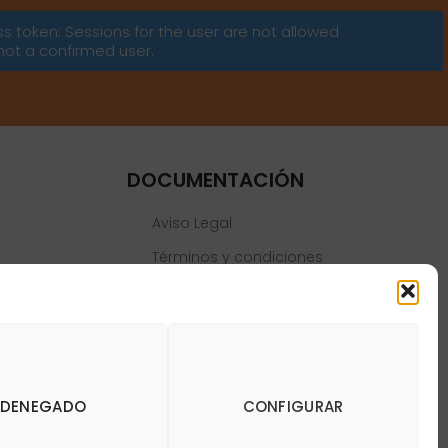
ss token: Sessions for the user are not allowed
not a confirmed user.
DOCUMENTACIÓN
Aviso Legal
Términos y condiciones
Política de privacidad
Política de cookies
DENEGADO
CONFIGURAR