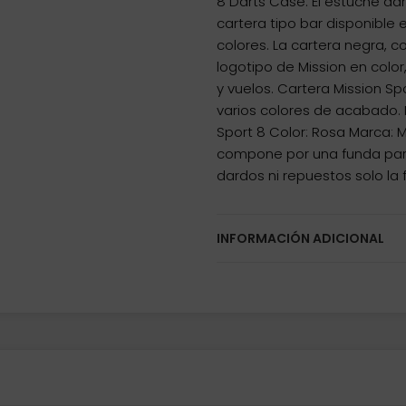
8 Darts Case. El estuche da
cartera tipo bar disponibl
colores. La cartera negra, 
logotipo de Mission en col
y vuelos. Cartera Mission Spo
varios colores de acabado. 
Sport 8 Color: Rosa Marca: 
compone por una funda para
dardos ni repuestos solo la 
INFORMACIÓN ADICIONAL