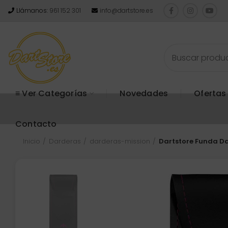
Llámanos:
961 152 301
info@dartstore.es
≡ Ver Categorías
Novedades
Ofertas
Contacto
Inicio
Darderas
darderas-mission
Dartstore Funda Da