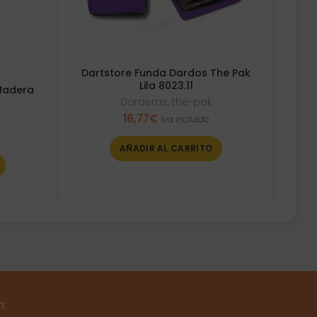
Dartstore Funda Dardos The Pak
Lila 8023.11
Madera
Darderas
,
the-pak
16,77
€
Iva incluido
AÑADIR AL CARRITO
m: