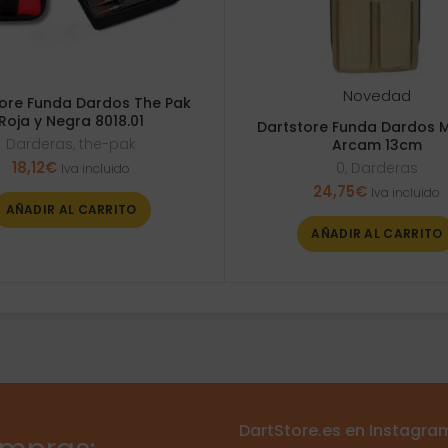
Novedad
ore Funda Dardos The Pak
Roja y Negra 8018.01
Dartstore Funda Dardos 
Darderas
,
the-pak
Arcam 13cm
18,12
€
0
,
Darderas
Iva incluido
24,75
€
Iva incluido
AÑADIR AL CARRITO
AÑADIR AL CARRITO
DartStore.es en Instagra