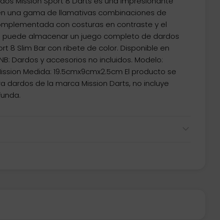
rdos Mission Sport 8 Darts es una impresionante
e en una gama de llamativas combinaciones de
complementada con costuras en contraste y el
or, puede almacenar un juego completo de dardos
rt 8 Slim Bar con ribete de color. Disponible en
NB: Dardos y accesorios no incluidos. Modelo:
Mission Medida: 19.5cmx9cmx2.5cm El producto se
 dardos de la marca Mission Darts, no incluye
funda.