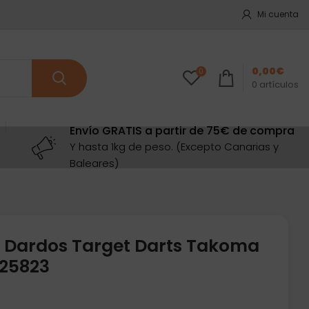
Mi cuenta
0,00
€
0
0
artículos
Envío GRATIS a partir de 75€ de compra
Y hasta 1kg de peso. (Excepto Canarias y
Baleares)
 Dardos Target Darts Takoma
125823