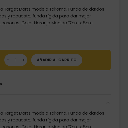
ca Target Darts modelo Takoma. Funda de dardos
dos y repuesto, funda rígida para dar mejor
ccesorios. Color Naranja Medida 17cm x 8cm
da Dardos Target Darts Takoma Wallet Naranja 125823 cantidad
AÑADIR AL CARRITO
s
ca Target Darts modelo Takoma. Funda de dardos
dos y repuesto, funda rígida para dar mejor
ccesorios. Color Naranja Medida 17cm x 8cm