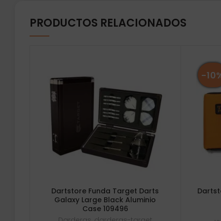
PRODUCTOS RELACIONADOS
-10
Dartstore Funda Target Darts
Dartst
Galaxy Large Black Aluminio
Case 109496
Darderas
,
darderas-target