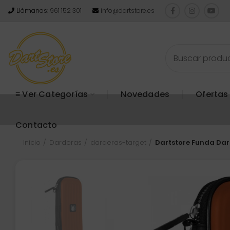
Llámanos:
961 152 301
info@dartstore.es
≡ Ver Categorías
Novedades
Ofertas
Contacto
Inicio
Darderas
darderas-target
Dartstore Funda Dar