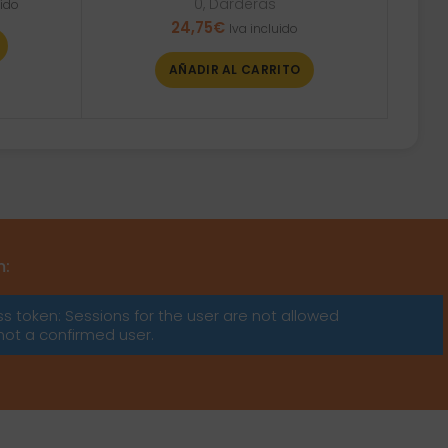
0
,
Darderas
uido
24,75
€
Iva incluido
AÑADIR AL CARRITO
.
m:
ss token: Sessions for the user are not allowed
not a confirmed user.