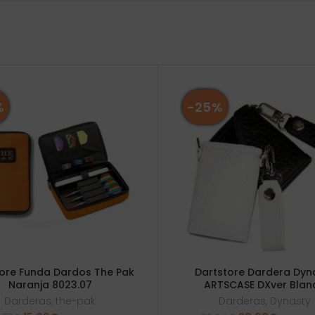
%
-25%
ore Funda Dardos The Pak
Dartstore Dardera Dyn
Naranja 8023.07
ARTSCASE DXver Blan
Darderas
,
the-pak
Darderas
,
Dynasty