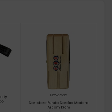
Novedad
asty
co
Dartstore Funda Dardos Madera
Arcam 13cm