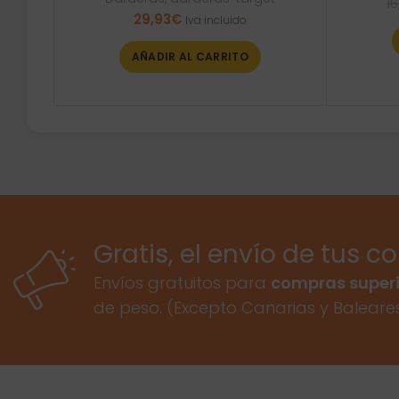
16
29,93
€
Iva incluido
AÑADIR AL CARRITO
Gratis, el envío de tus c
Envíos gratuitos para
compras superi
de peso. (Excepto Canarias y Baleare