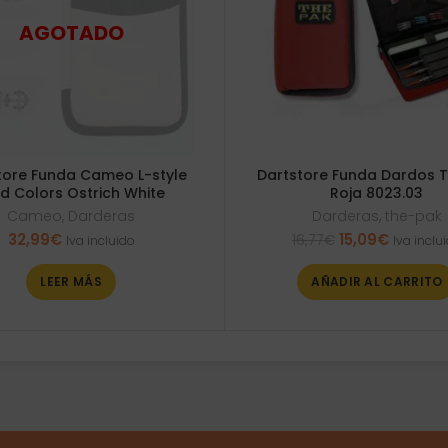
tore Funda Cameo L-style
Dartstore Funda Dardos 
d Colors Ostrich White
Roja 8023.03
Cameo
,
Darderas
Darderas
,
the-pak
El
El
32,99
€
15,09
€
16,77
€
Iva incluido
Iva inclu
precio
precio
original
actual
LEER MÁS
AÑADIR AL CARRITO
era:
es:
16,77€.
15,09€.