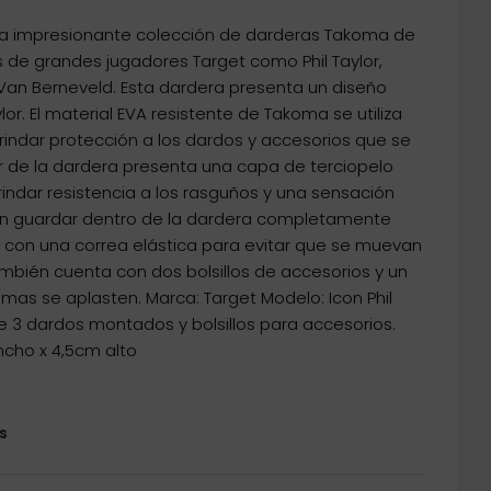
a impresionante colección de darderas Takoma de
s de grandes jugadores Target como Phil Taylor,
Van Berneveld. Esta dardera presenta un diseño
ylor. El material EVA resistente de Takoma se utiliza
brindar protección a los dardos y accesorios que se
ior de la dardera presenta una capa de terciopelo
ndar resistencia a los rasguños y una sensación
en guardar dentro de la dardera completamente
on una correa elástica para evitar que se muevan
ambién cuenta con dos bolsillos de accesorios y un
mas se aplasten. Marca: Target Modelo: Icon Phil
e 3 dardos montados y bolsillos para accesorios.
ncho x 4,5cm alto
s