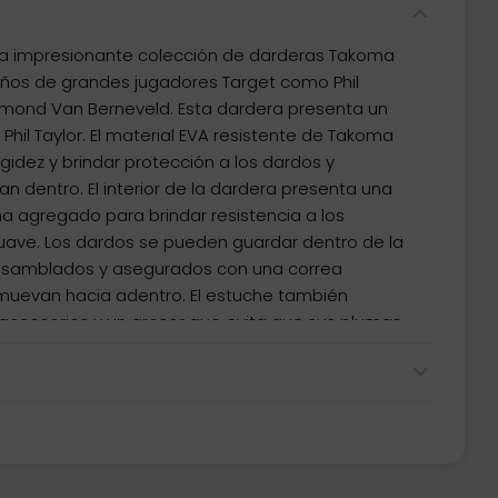
a impresionante colección de darderas Takoma
eños de grandes jugadores Target como Phil
aymond Van Berneveld. Esta dardera presenta un
 Phil Taylor. El material EVA resistente de Takoma
igidez y brindar protección a los dardos y
n dentro. El interior de la dardera presenta una
a agregado para brindar resistencia a los
uave. Los dardos se pueden guardar dentro de la
samblados y asegurados con una correa
 muevan hacia adentro. El estuche también
 accesorios y un grosor que evita que sus plumas
odelo: Icon Phil Taylor Capacidad: 1 Juego de 3
 para accesorios. Medida: 18cm largo x 9cm