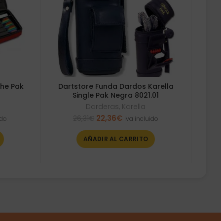
The Pak
Dartstore Funda Dardos Karella
Single Pak Negra 8021.01
Darderas
,
Karella
El
El
22,36
€
26,31
€
ido
Iva incluido
precio
precio
original
actual
AÑADIR AL CARRITO
era:
es:
26,31€.
22,36€.