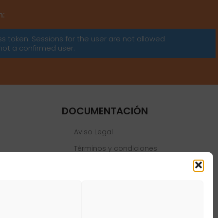
m:
ss token: Sessions for the user are not allowed
not a confirmed user.
DOCUMENTACIÓN
Aviso Legal
Términos y condiciones
Política de privacidad
Política de cookies