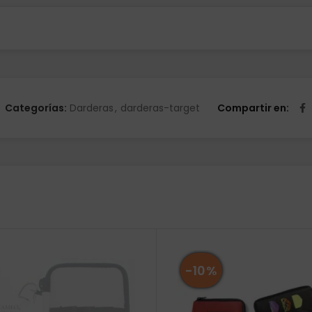
Categorías:
Darderas
,
darderas-target
Compartir en
-10%