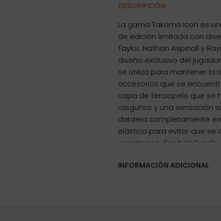
DESCRIPCIÓN
La gama Takoma Icon es un
de edición limitada con dis
Taylor, Nathan Aspinall y R
diseño exclusivo del jugador
se utiliza para mantener la r
accesorios que se encuentra
capa de terciopelo que se h
rasguños y una sensación s
dardera completamente en
elástica para evitar que se
cuenta con dos bolsillos de
se aplasten. Marca: Target M
INFORMACIÓN ADICIONAL
dardos montados y bolsillos
ancho x 4,5cm alto