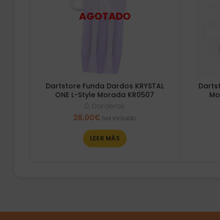
Dartstore Funda Dardos KRYSTAL
Darts
ONE L-Style Morada KR0507
Mo
0
,
Darderas
28,00
€
Iva incluido
LEER MÁS