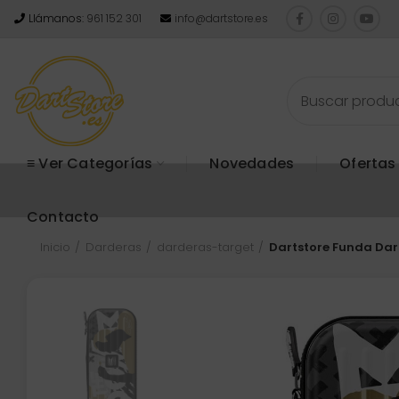
Llámanos:
961 152 301
info@dartstore.es
≡ Ver Categorías
Novedades
Ofertas
Contacto
Inicio
Darderas
darderas-target
Dartstore Funda Dar