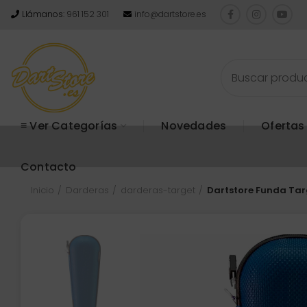
Llámanos:
961 152 301
info@dartstore.es
≡ Ver Categorías
Novedades
Ofertas
Contacto
Inicio
Darderas
darderas-target
Dartstore Funda Tar