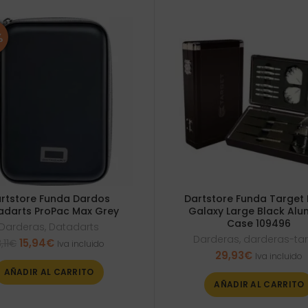
%
rtstore Funda Dardos
Dartstore Funda Target 
adarts ProPac Max Grey
Galaxy Large Black Alu
Case 109496
Darderas
,
Datadarts
Darderas
,
darderas-ta
El
El
15,94
€
,11
€
Iva incluido
precio
precio
29,93
€
Iva incluido
original
actual
AÑADIR AL CARRITO
era:
es:
AÑADIR AL CARRITO
18,11€.
15,94€.