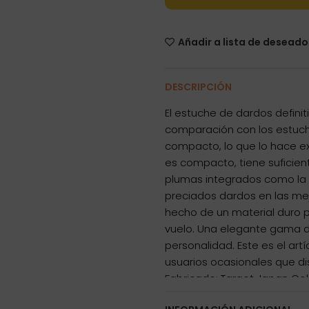
Añadir a lista de deseado
DESCRIPCIÓN
El estuche de dardos definit
comparación con los estuch
compacto, lo que lo hace 
es compacto, tiene suficie
plumas integrados como la K
preciados dardos en las mejo
hecho de un material duro p
vuelo. Una elegante gama d
personalidad. Este es el art
usuarios ocasionales que di
Fabricado: Target Japan Col
mm x Ancho 79 mm x Grosor