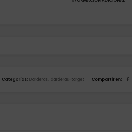
INFORMACIÓN ADICIONAL
de dardos Takoma Shelle , n
Categorías:
Darderas
,
darderas-target
Compartir en