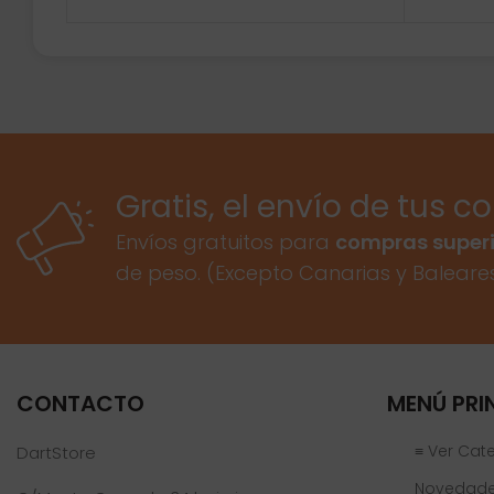
Gratis, el envío de tus c
Envíos gratuitos para
compras superi
de peso. (Excepto Canarias y Baleare
CONTACTO
MENÚ PRI
≡ Ver Cat
DartStore
Novedad