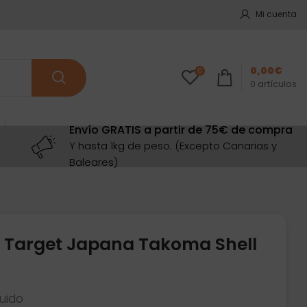
Mi cuenta
0,00
€
0
0
artículos
Envío GRATIS a partir de 75€ de compra
Y hasta 1kg de peso. (Excepto Canarias y
Baleares)
 Target Japana Takoma Shell
luido