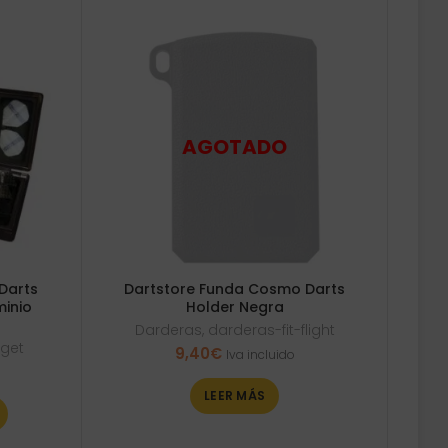
Darts
Dartstore Funda Cosmo Darts
minio
Holder Negra
Darderas
,
darderas-fit-flight
rget
9,40
€
Iva incluido
LEER MÁS