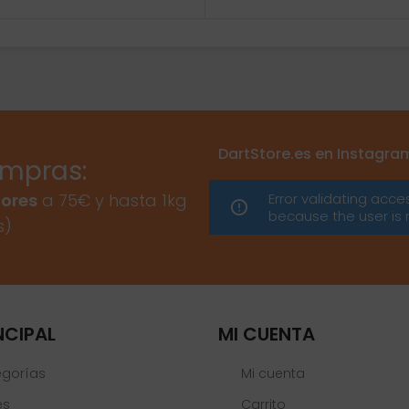
DartStore.es en Instagra
ompras:
Error validating acce
ores
a 75€ y hasta 1kg
because the user is 
s)
NCIPAL
MI CUENTA
egorías
Mi cuenta
es
Carrito