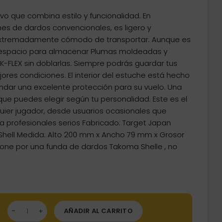
o
ivo que combina estilo y funcionalidad. En
l
es de dardos convencionales, es ligero y
extremadamente cómodo de transportar. Aunque es
.
e espacio para almacenar Plumas moldeadas y
-FLEX sin doblarlas. Siempre podrás guardar tus
ores condiciones. El interior del estuche está hecho
indar una excelente protección para su vuelo. Una
e puedes elegir según tu personalidad. Este es el
quier jugador, desde usuarios ocasionales que
ta profesionales serios Fabricado: Target Japan
 Shell Medida: Alto 200 mm x Ancho 79 mm x Grosor
ne por una funda de dardos Takoma Shelle , no
da Target Japana Takoma Shell Azul 450119 cantidad
AÑADIR AL CARRITO