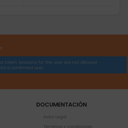
m:
ss token: Sessions for the user are not allowed
not a confirmed user.
DOCUMENTACIÓN
Aviso Legal
Términos y condiciones