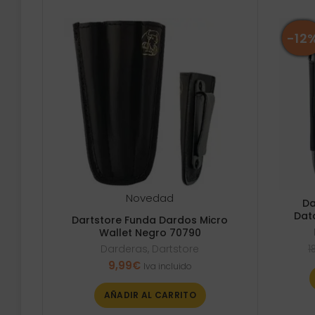
-12
Novedad
Da
Dat
Dartstore Funda Dardos Micro
Wallet Negro 70790
Darderas
,
Dartstore
18
9,99
€
Iva incluido
AÑADIR AL CARRITO