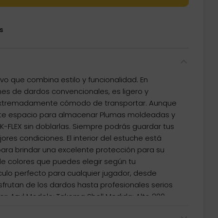
s
ivo que combina estilo y funcionalidad. En
es de dardos convencionales, es ligero y
extremadamente cómodo de transportar. Aunque
nte espacio para almacenar Plumas moldeadas y
-FLEX sin doblarlas. Siempre podrás guardar tus
res condiciones. El interior del estuche está
ara brindar una excelente protección para su
e colores que puedes elegir según tu
ículo perfecto para cualquier jugador, desde
sfrutan de los dardos hasta profesionales serios
or: Azul Modelo: Takoma Shell Medida: Alto 200
 47 mm El producto se compone por una funda