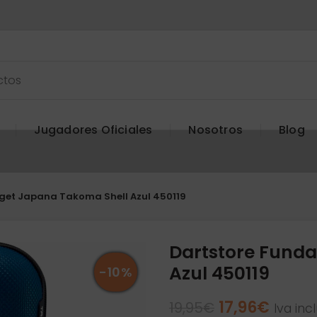
Jugadores Oficiales
Nosotros
Blog
get Japana Takoma Shell Azul 450119
Dartstore Funda
Azul 450119
-10%
El
El
17,96
€
19,95
€
Iva inc