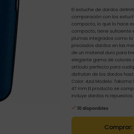
precio
preci
El estuche de dardos definit
original
actua
comparación con los estuch
era:
es:
compacto, lo que lo hace 
19,95€.
17,96€
compacto, tiene suficient
plumas integrados como la K
preciados dardos en las mej
de un material duro para br
elegante gama de colores qu
artículo perfecto para cual
disfrutan de los dardos has
Color: Azul Modelo: Takoma
47 mm El producto se compo
incluye dardos ni repuestos.
10 disponibles
Dartstore Fun