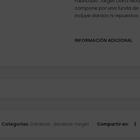
Fabricado: Target Darts Mod
compone por una funda de d
incluye dardos ni repuestos
INFORMACIÓN ADICIONAL
Categorías:
Darderas
,
darderas-target
Compartir en