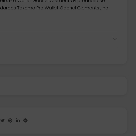
elo: Pro Wallet Gabriel Clements El producto se
ardos Takoma Pro Wallet Gabriel Clements , no