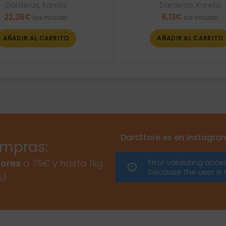
Darderas
,
Karella
Darderas
,
Karella
22,36
€
8,13
€
Iva incluido
Iva incluido
AÑADIR AL CARRITO
AÑADIR AL CARRITO
DartStore.es en Instagra
ompras:
Error validating acce
ores
a 75€ y hasta 1kg
because the user is 
s)