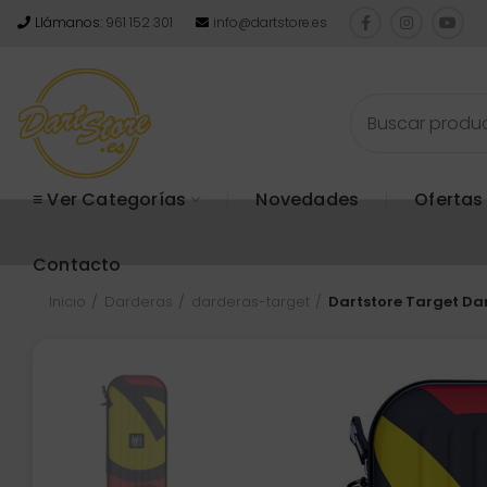
Llámanos:
961 152 301
info@dartstore.es
≡ Ver Categorías
Novedades
Ofertas
Contacto
Inicio
Darderas
darderas-target
Dartstore Target Da