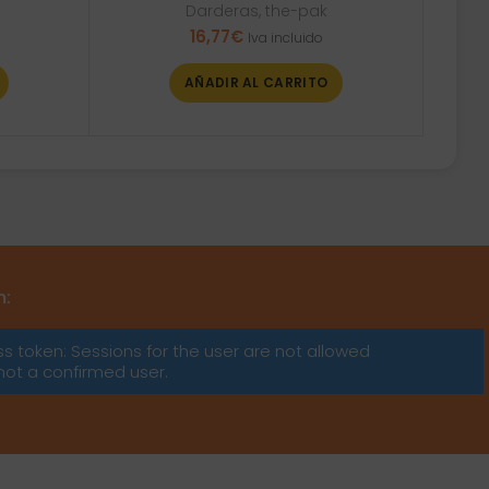
Darderas
,
the-pak
16,77
€
Iva incluido
AÑADIR AL CARRITO
m:
ss token: Sessions for the user are not allowed
not a confirmed user.