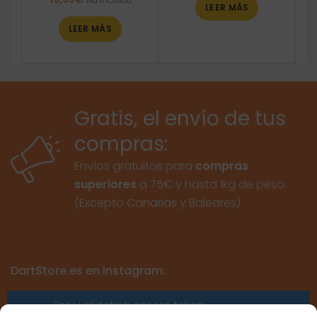
Iva incluido
LEER MÁS
LEER MÁS
Gratis, el envío de tus
compras:
Envíos gratuitos para
compras
superiores
a 75€ y hasta 1kg de peso.
(Excepto Canarias y Baleares)
DartStore.es en Instagram:
Error validating access token: