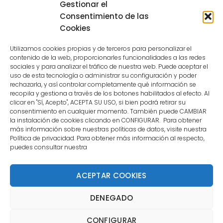
Sessions for the user are not allowed
Gestionar el
because the user is not a confirmed
Consentimiento de las
user.
Cookies
Utilizamos cookies propias y de terceros para personalizar el
contenido de la web, proporcionarles funcionalidades a las redes
sociales y para analizar el tráfico de nuestra web. Puede aceptar el
uso de esta tecnología o administrar su configuración y poder
CONTACTO
rechazarla, y así controlar completamente qué información se
recopila y gestiona a través de los botones habilitados al efecto. Al
clicar en "Sí, Acepto", ACEPTA SU USO, si bien podrá retirar su
MENÚ PRINCIPAL
consentimiento en cualquier momento. También puede CAMBIAR
la instalación de cookies clicando en CONFIGURAR. Para obtener
más información sobre nuestras políticas de datos, visite nuestra
Política de privacidad. Para obtener más información al respecto,
MI CUENTA
puedes consultar nuestra
DOCUMENTACIÓN
ACEPTAR COOKIES
DENEGADO
Copyright 2021 DartStore - Todos los derechos
CONFIGURAR
reservados. | La Mejor Tienda de Dardos y Dianas de