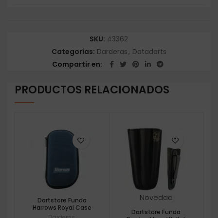
SKU:
43362
Categorías:
Darderas
,
Datadarts
Compartir en
PRODUCTOS RELACIONADOS
Novedad
Dartstore Funda
Harrows Royal Case
Dartstore Funda
Darderas
,