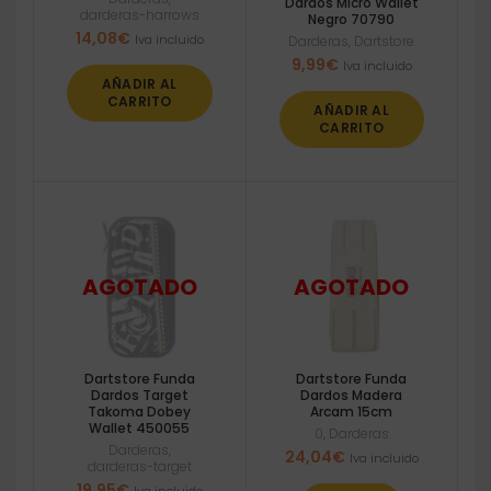
Dardos Micro Wallet
darderas-harrows
Negro 70790
14,08
€
Iva incluido
Darderas
,
Dartstore
9,99
€
Iva incluido
AÑADIR AL
CARRITO
AÑADIR AL
CARRITO
Dartstore Funda
Dartstore Funda
Dardos Target
Dardos Madera
Takoma Dobey
Arcam 15cm
Wallet 450055
0
,
Darderas
Darderas
,
24,04
€
Iva incluido
darderas-target
19,95
€