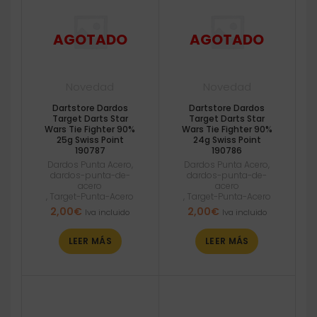
Novedad
Novedad
Dartstore Dardos
Dartstore Dardos
Target Darts Star
Target Darts Star
Wars Tie Fighter 90%
Wars Tie Fighter 90%
25g Swiss Point
24g Swiss Point
190787
190786
Dardos Punta Acero
,
Dardos Punta Acero
,
dardos-punta-de-
dardos-punta-de-
acero
acero
,
Target-Punta-Acero
,
Target-Punta-Acero
2,00
€
2,00
€
Iva incluido
Iva incluido
LEER MÁS
LEER MÁS