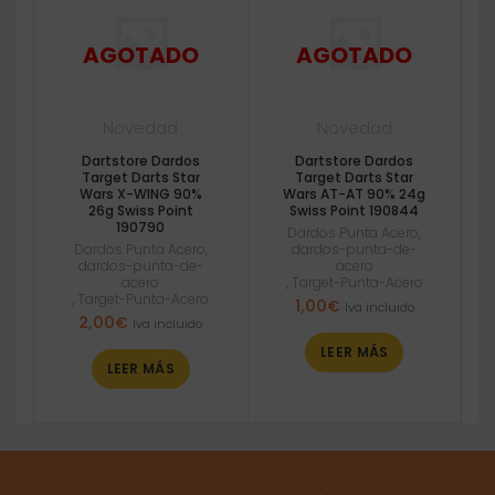
Novedad
Novedad
Dartstore Dardos
Dartstore Dardos
Target Darts Star
Target Darts Star
Wars X-WING 90%
Wars AT-AT 90% 24g
26g Swiss Point
Swiss Point 190844
190790
Dardos Punta Acero
,
Dardos Punta Acero
,
dardos-punta-de-
dardos-punta-de-
acero
acero
,
Target-Punta-Acero
,
Target-Punta-Acero
1,00
€
Iva incluido
2,00
€
Iva incluido
LEER MÁS
LEER MÁS