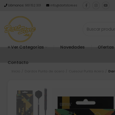
Llámanos:
961 152 301
info@dartstore.es
≡ Ver Categorías
Novedades
Ofertas
Contacto
Inicio
Dardos Punta de acero
Cuesoul Punta Acero
Dar