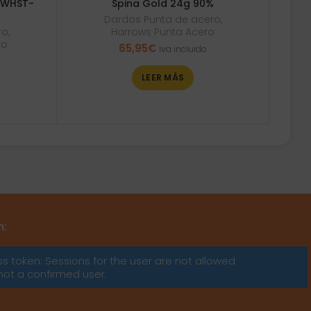
 WHST-
Spina Gold 24g 90%
Dardos Punta de acero
,
ro
,
Harrows Punta Acero
ro
65,95
€
Iva incluido
LEER MÁS
m:
ss token: Sessions for the user are not allowed
not a confirmed user.