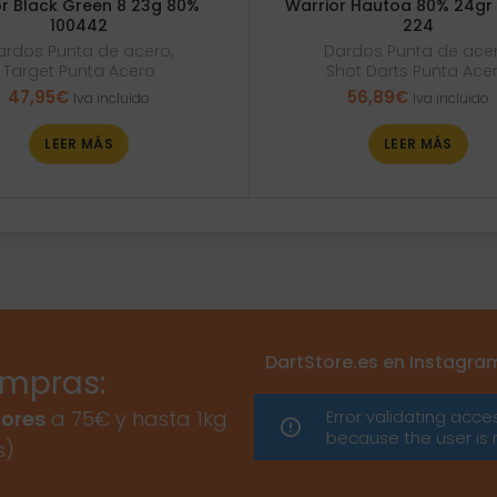
r Black Green 8 23g 80%
Warrior Hautoa 80% 24gr
100442
224
ardos Punta de acero
,
Dardos Punta de ace
Target Punta Acero
Shot Darts Punta Ace
47,95
€
56,89
€
Iva incluido
Iva incluido
LEER MÁS
LEER MÁS
DartStore.es en Instagra
ompras:
Error validating acce
ores
a 75€ y hasta 1kg
because the user is 
s)