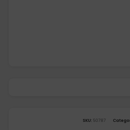
SKU:
50787
Categor