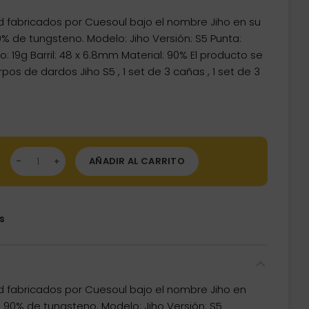
 fabricados por Cuesoul bajo el nombre Jiho en su
% de tungsteno. Modelo: Jiho Versión: S5 Punta:
 19g Barril: 48 x 6.8mm Material: 90% El producto se
os de dardos Jiho S5 , 1 set de 3 cañas , 1 set de 3
os Cuesoul Jiho S5 Soft tip 90% 19g jhs5-19 cantidad
AÑADIR AL CARRITO
s
d fabricados por Cuesoul bajo el nombre Jiho en
n 90% de tungsteno. Modelo: Jiho Versión: S5