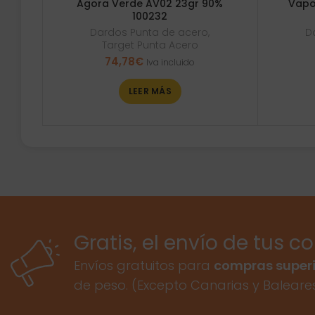
Agora Verde AV02 23gr 90%
Vapo
100232
Dardos Punta de acero
,
D
Target Punta Acero
74,78
€
Iva incluido
LEER MÁS
Gratis, el envío de tus c
Envíos gratuitos para
compras superi
de peso. (Excepto Canarias y Baleare