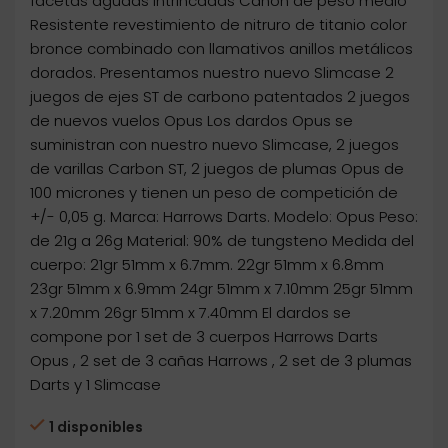
facetas agudas intrincadas Cañón de peso medio
Resistente revestimiento de nitruro de titanio color
bronce combinado con llamativos anillos metálicos
dorados. Presentamos nuestro nuevo Slimcase 2
juegos de ejes ST de carbono patentados 2 juegos
de nuevos vuelos Opus Los dardos Opus se
suministran con nuestro nuevo Slimcase, 2 juegos
de varillas Carbon ST, 2 juegos de plumas Opus de
100 micrones y tienen un peso de competición de
+/- 0,05 g. Marca: Harrows Darts. Modelo: Opus Peso:
de 21g a 26g Material: 90% de tungsteno Medida del
cuerpo: 21gr 51mm x 6.7mm. 22gr 51mm x 6.8mm
23gr 51mm x 6.9mm 24gr 51mm x 7.10mm 25gr 51mm
x 7.20mm 26gr 51mm x 7.40mm El dardos se
compone por 1 set de 3 cuerpos Harrows Darts
Opus , 2 set de 3 cañas Harrows , 2 set de 3 plumas
Darts y 1 Slimcase
1 disponibles