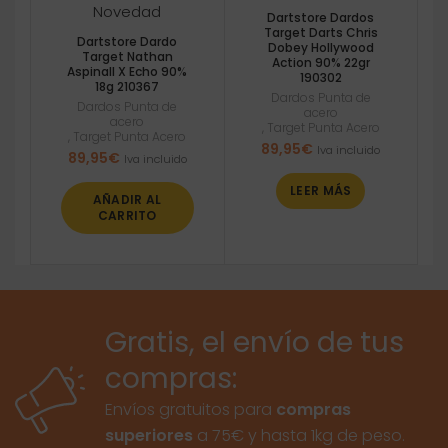
Novedad
Dartstore Dardos
Target Darts Chris
Dartstore Dardo
Dobey Hollywood
Target Nathan
Action 90% 22gr
Aspinall X Echo 90%
190302
18g 210367
Dardos Punta de
Dardos Punta de
acero
acero
,
Target Punta Acero
,
Target Punta Acero
89,95
€
Iva incluido
89,95
€
Iva incluido
LEER MÁS
AÑADIR AL
CARRITO
Gratis, el envío de tus
compras:
Envíos gratuitos para
compras
superiores
a 75€ y hasta 1kg de peso.