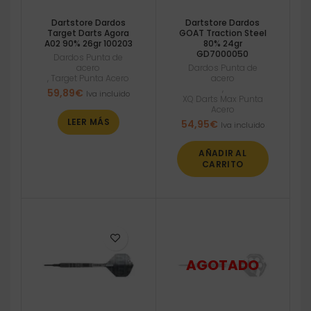
Dartstore Dardos
Dartstore Dardos
Target Darts Agora
GOAT Traction Steel
A02 90% 26gr 100203
80% 24gr
GD7000050
Dardos Punta de
acero
Dardos Punta de
,
Target Punta Acero
acero
,
59,89
€
Iva incluido
XQ Darts Max Punta
Acero
LEER MÁS
54,95
€
Iva incluido
AÑADIR AL
CARRITO