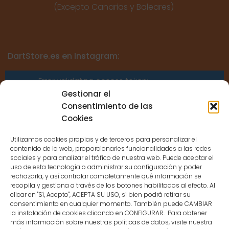
(Excepto Canarias y Baleares)
DartStore.es en Instagram:
Error validating access token:
Sessions for the user are not allowed
Gestionar el
because the user is not a confirmed
Consentimiento de las
user.
Cookies
Utilizamos cookies propias y de terceros para personalizar el
contenido de la web, proporcionarles funcionalidades a las redes
sociales y para analizar el tráfico de nuestra web. Puede aceptar el
uso de esta tecnología o administrar su configuración y poder
CONTACTO
rechazarla, y así controlar completamente qué información se
recopila y gestiona a través de los botones habilitados al efecto. Al
clicar en "Sí, Acepto", ACEPTA SU USO, si bien podrá retirar su
MENÚ PRINCIPAL
consentimiento en cualquier momento. También puede CAMBIAR
la instalación de cookies clicando en CONFIGURAR. Para obtener
más información sobre nuestras políticas de datos, visite nuestra