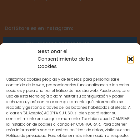
DartStore.es en Instagram:
Error validating access token:
Sessions for the user are not allowed
Gestionar el
because the user is not a confirmed
Consentimiento de las
user.
Cookies
Utilizamos cookies propias y de terceros para personalizar el
contenido de la web, proporcionarles funcionalidades a las redes
sociales y para analizar el tráfico de nuestra web. Puede aceptar el
uso de esta tecnología o administrar su configuración y poder
CONTACTO
rechazarla, y así controlar completamente qué información se
recopila y gestiona a través de los botones habilitados al efecto. Al
clicar en "Sí, Acepto", ACEPTA SU USO, si bien podrá retirar su
MENÚ PRINCIPAL
consentimiento en cualquier momento. También puede CAMBIAR
la instalación de cookies clicando en CONFIGURAR. Para obtener
más información sobre nuestras políticas de datos, visite nuestra
Política de privacidad. Para obtener más información al respecto,
MI CUENTA