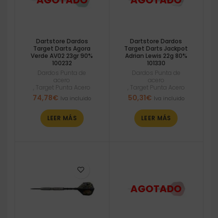
Dartstore Dardos
Dartstore Dardos
Target Darts Agora
Target Darts Jackpot
Verde AV02 23gr 90%
Adrian Lewis 22g 80%
100232
101330
Dardos Punta de
Dardos Punta de
acero
acero
,
Target Punta Acero
,
Target Punta Acero
74,78
€
50,31
€
Iva incluido
Iva incluido
LEER MÁS
LEER MÁS