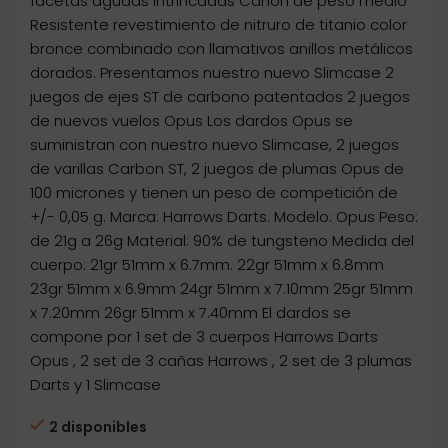
facetas agudas intrincadas Cañón de peso medio
Resistente revestimiento de nitruro de titanio color
bronce combinado con llamativos anillos metálicos
dorados. Presentamos nuestro nuevo Slimcase 2
juegos de ejes ST de carbono patentados 2 juegos
de nuevos vuelos Opus Los dardos Opus se
suministran con nuestro nuevo Slimcase, 2 juegos
de varillas Carbon ST, 2 juegos de plumas Opus de
100 micrones y tienen un peso de competición de
+/- 0,05 g. Marca: Harrows Darts. Modelo: Opus Peso:
de 21g a 26g Material: 90% de tungsteno Medida del
cuerpo: 21gr 51mm x 6.7mm. 22gr 51mm x 6.8mm
23gr 51mm x 6.9mm 24gr 51mm x 7.10mm 25gr 51mm
x 7.20mm 26gr 51mm x 7.40mm El dardos se
compone por 1 set de 3 cuerpos Harrows Darts
Opus , 2 set de 3 cañas Harrows , 2 set de 3 plumas
Darts y 1 Slimcase
2 disponibles