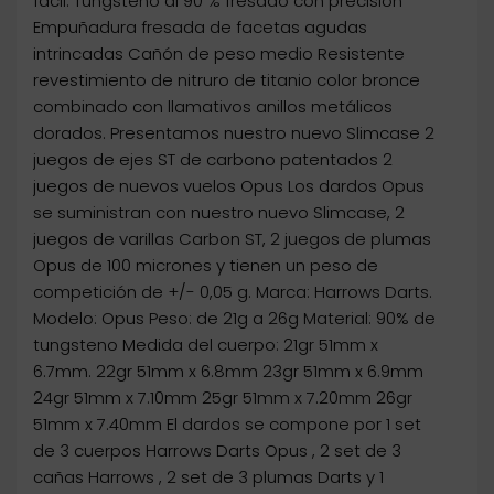
fácil. Tungsteno al 90 % fresado con precisión
Empuñadura fresada de facetas agudas
intrincadas Cañón de peso medio Resistente
revestimiento de nitruro de titanio color bronce
combinado con llamativos anillos metálicos
dorados. Presentamos nuestro nuevo Slimcase 2
juegos de ejes ST de carbono patentados 2
juegos de nuevos vuelos Opus Los dardos Opus
se suministran con nuestro nuevo Slimcase, 2
juegos de varillas Carbon ST, 2 juegos de plumas
Opus de 100 micrones y tienen un peso de
competición de +/- 0,05 g. Marca: Harrows Darts.
Modelo: Opus Peso: de 21g a 26g Material: 90% de
tungsteno Medida del cuerpo: 21gr 51mm x
6.7mm. 22gr 51mm x 6.8mm 23gr 51mm x 6.9mm
24gr 51mm x 7.10mm 25gr 51mm x 7.20mm 26gr
51mm x 7.40mm El dardos se compone por 1 set
de 3 cuerpos Harrows Darts Opus , 2 set de 3
cañas Harrows , 2 set de 3 plumas Darts y 1