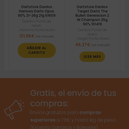
Dartstore Dardos
Dartstore Dardos
Harrows Darts Opus
Target Darts The
90% 21-26g 21g 51609
Bullet Gereracion 2
W.Champion 25g
Dardos Punta de
90% 101419
acero
,
Harrows Punta Acero
Dardos Punta de
acero
121,95
€
Iva incluido
,
Target Punta Acero
46,37
€
Iva incluido
AÑADIR AL
CARRITO
LEER MÁS
Gratis, el envío de tus
compras:
Envíos gratuitos para
compras
superiores
a 75€ y hasta 1kg de peso.
(Excepto Canarias y Baleares)