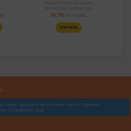
,
Dardos Punta de acero
,
ro
Shot Darts Punta Acero
55,31
€
ido
Iva incluido
LEER MÁS
m:
ss token: Sessions for the user are not allowed
not a confirmed user.