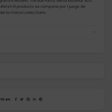
 gramos Modelo: The Bull Punta: Metal Material: 90%
6.45mm El producto se compone por 1 juego de
de la marca Loxley Darts.
ir en