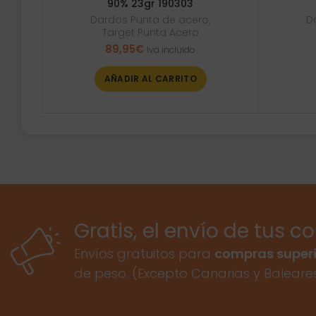
90% 23gr 190303
Dardos Punta de acero
,
D
Target Punta Acero
89,95
€
Iva incluido
AÑADIR AL CARRITO
Gratis, el envío de tus c
Envíos gratuitos para
compras superi
de peso. (Excepto Canarias y Baleare