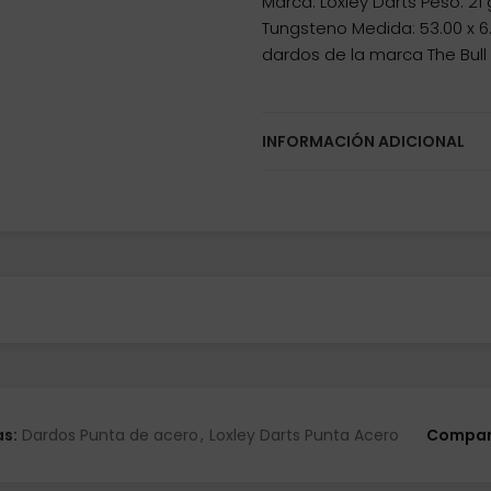
Marca: Loxley Darts Peso: 21
Tungsteno Medida: 53.00 x 
dardos de la marca The Bull 
INFORMACIÓN ADICIONAL
as:
Dardos Punta de acero
,
Loxley Darts Punta Acero
Compart