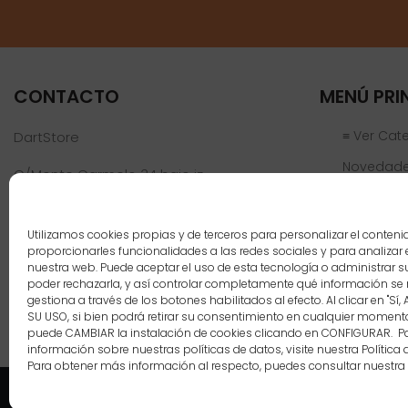
CONTACTO
MENÚ PRI
≡ Ver Cat
DartStore
Novedad
C/Monte Carmelo 34 bajo iz
46019 Valencia
Ofertas
Jugadores
Teléfono:
961 152 301
Utilizamos cookies propias y de terceros para personalizar el conteni
info@dartstore.es
proporcionarles funcionalidades a las redes sociales y para analizar e
Nosotros
nuestra web. Puede aceptar el uso de esta tecnología o administrar s
poder rechazarla, y así controlar completamente qué información se 
Blog
gestiona a través de los botones habilitados al efecto. Al clicar en "Sí,
SU USO, si bien podrá retirar su consentimiento en cualquier momen
Contacto
puede CAMBIAR la instalación de cookies clicando en CONFIGURAR. 
información sobre nuestras políticas de datos, visite nuestra Política 
Para obtener más información al respecto, puedes consultar nuestra
Copyright 2021 DartStore - 