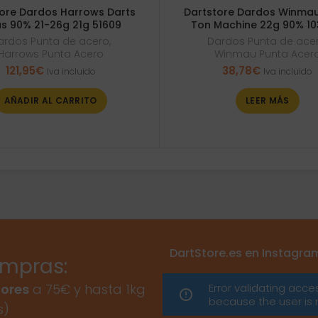
ore Dardos Harrows Darts
Dartstore Dardos Winmau
s 90% 21-26g 21g 51609
Ton Machine 22g 90% 10
ardos Punta de acero
,
Dardos Punta de ace
Harrows Punta Acero
Winmau Punta Acer
121,95
€
38,78
€
Iva incluido
Iva incluido
AÑADIR AL CARRITO
LEER MÁS
DartStore.es en Instagra
ompras:
Error validating acce
ores
a 75€ y hasta 1kg
because the user is 
s)