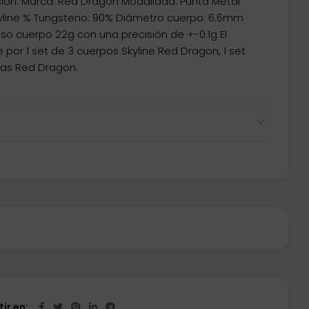
ión. Marca: Red Dragon Modalidad: Punta Metal
yline % Tungsteno: 90% Diámetro cuerpo: 6.6mm
o cuerpo 22g con una precisión de +-0.1g El
or 1 set de 3 cuerpos Skyline Red Dragon, 1 set
mas Red Dragon.
ir en