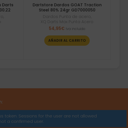
 Darts
Dartstore Dardos GOAT Traction
30.22
Steel 80% 24gr GD7000050
ro
,
Dardos Punta de acero
,
o
XQ Darts Max Punta Acero
54,95
€
Iva incluido
AÑADIR AL CARRITO
m:
ss token: Sessions for the user are not allowed
not a confirmed user.