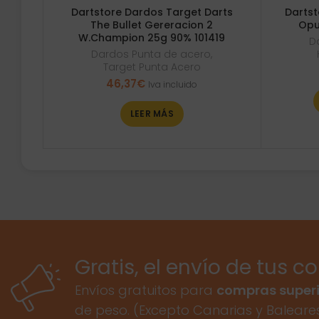
Dartstore Dardos Target Darts
Dartst
The Bullet Gereracion 2
Opu
W.Champion 25g 90% 101419
D
Dardos Punta de acero
,
Target Punta Acero
46,37
€
Iva incluido
LEER MÁS
Gratis, el envío de tus c
Envíos gratuitos para
compras superi
de peso. (Excepto Canarias y Baleare