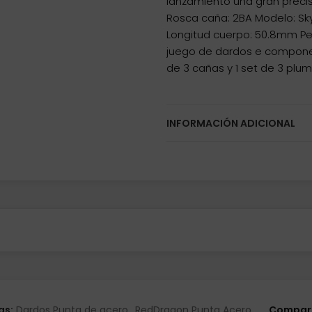
lanzamiento una gran precis
Rosca caña: 2BA Modelo: Sk
Longitud cuerpo: 50.8mm Pes
juego de dardos e compone p
de 3 cañas y 1 set de 3 plu
INFORMACIÓN ADICIONAL
as:
Dardos Punta de acero
,
RedDragon Punta Acero
Compart