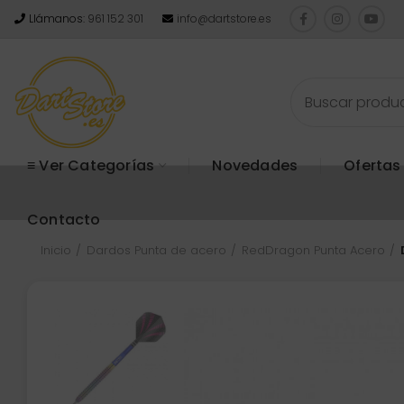
Llámanos:
961 152 301
info@dartstore.es
≡ Ver Categorías
Novedades
Ofertas
Contacto
Inicio
Dardos Punta de acero
RedDragon Punta Acero