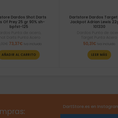
store Dardos Shot Darts
Dartstore Dardos Target
ds Of Prey 25 gr 90% sh-
Jackpot Adrian Lewis 22
bpfst-125
101330
ardos Punta de acero
,
Dardos Punta de ace
hot Darts Punta Acero
Target Punta Acero
El
El
73,37
€
50,31
€
,32
€
Iva incluido
Iva incluido
precio
precio
original
actual
AÑADIR AL CARRITO
LEER MÁS
era:
es:
86,32€.
73,37€.
DartStore.es en Instagra
ompras: