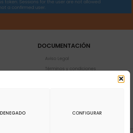
ss token: Sessions for the user are not allowed
not a confirmed user.
DOCUMENTACIÓN
Aviso Legal
Términos y condiciones
Política de privacidad
Política de cookies
DENEGADO
CONFIGURAR