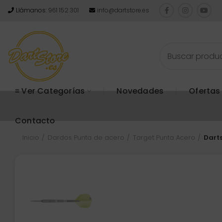
Llámanos:
961 152 301
info@dartstore.es
≡ Ver Categorías
Novedades
Ofertas
Contacto
Inicio
Dardos Punta de acero
Target Punta Acero
Darts