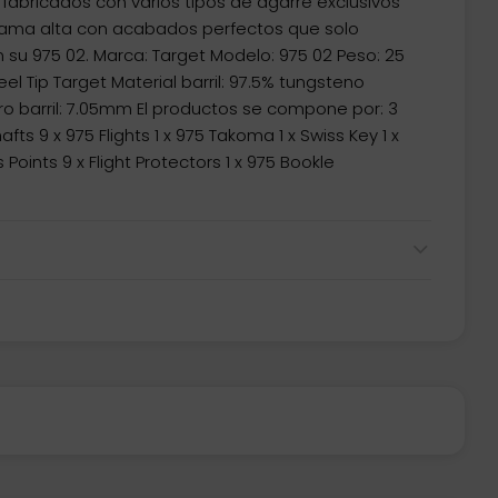
 fabricados con varios tipos de agarre exclusivos
gama alta con acabados perfectos que solo
 su 975 02. Marca: Target Modelo: 975 02 Peso: 25
el Tip Target Material barril: 97.5% tungsteno
ro barril: 7.05mm El productos se compone por: 3
afts 9 x 975 Flights 1 x 975 Takoma 1 x Swiss Key 1 x
 Points 9 x Flight Protectors 1 x 975 Bookle