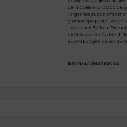
excelente, barriles muy bien
del modelo 975. Dardo de 
Target nos puede ofrecer en
gramos Tipo punta: Swiss Ste
Largo barril: 52.0mm Diámet
x 975 Barrels 3 x Carbon Ti Sh
975 Pin Badge 6 x Black Swiss
INFORMACIÓN ADICIONAL