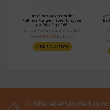
Dartstore Juego Dardos
Dart
Ruthless Ranger II Steel Tungsten
Bir
BW 90% 21g D0461
Dardos Punta de acero
,
Ruthless
D
S
El
El
28,73
€
32,65
€
Iva incluido
precio
precio
86
original
actual
AÑADIR AL CARRITO
era:
es:
32,65€.
28,73€.
Gratis, el envío de tus c