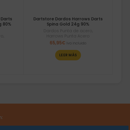
 Darts
Dartstore Dardos Harrows Darts
g 80%
Spina Gold 24g 90%
Dardos Punta de acero
,
ro
,
Harrows Punta Acero
65,95
€
Iva incluido
LEER MÁS
m: