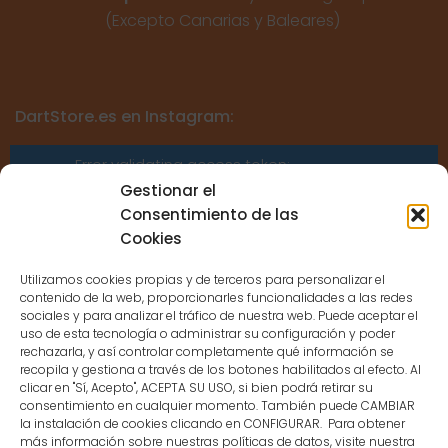
(Excepto Canarias y Baleares)
DartStore.es en Instagram:
Error validating access token:
Sessions for the user are not allowed
Gestionar el
because the user is not a confirmed
Consentimiento de las
user.
Cookies
Utilizamos cookies propias y de terceros para personalizar el
contenido de la web, proporcionarles funcionalidades a las redes
sociales y para analizar el tráfico de nuestra web. Puede aceptar el
uso de esta tecnología o administrar su configuración y poder
CONTACTO
rechazarla, y así controlar completamente qué información se
recopila y gestiona a través de los botones habilitados al efecto. Al
clicar en "Sí, Acepto", ACEPTA SU USO, si bien podrá retirar su
MENÚ PRINCIPAL
consentimiento en cualquier momento. También puede CAMBIAR
la instalación de cookies clicando en CONFIGURAR. Para obtener
más información sobre nuestras políticas de datos, visite nuestra