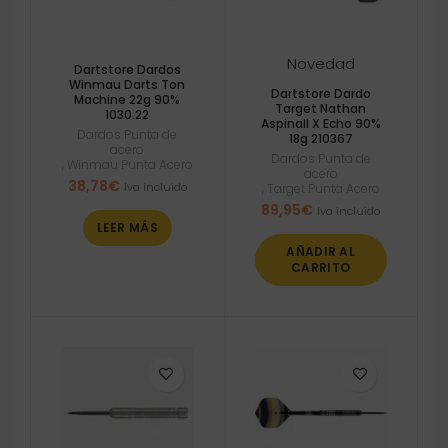
Novedad
Dartstore Dardos
Winmau Darts Ton
Dartstore Dardo
Machine 22g 90%
Target Nathan
1030.22
Aspinall X Echo 90%
Dardos Punta de
18g 210367
acero
Dardos Punta de
,
Winmau Punta Acero
acero
38,78
€
Iva incluido
,
Target Punta Acero
89,95
€
Iva incluido
LEER MÁS
AÑADIR AL
CARRITO