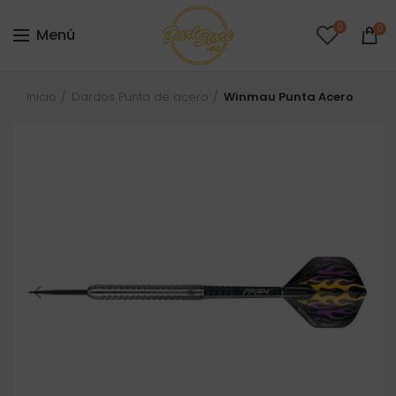
0
0
Menú
Inicio
Dardos Punta de acero
Winmau Punta Acero