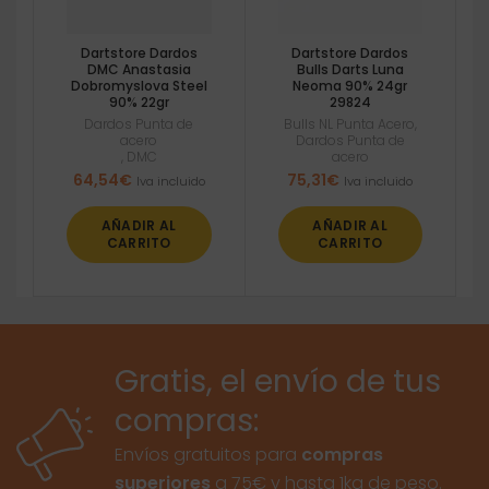
Dartstore Dardos
Dartstore Dardos
DMC Anastasia
Bulls Darts Luna
Dobromyslova Steel
Neoma 90% 24gr
90% 22gr
29824
Dardos Punta de
Bulls NL Punta Acero
,
acero
Dardos Punta de
,
DMC
acero
64,54
€
75,31
€
Iva incluido
Iva incluido
AÑADIR AL
AÑADIR AL
CARRITO
CARRITO
Gratis, el envío de tus
compras:
Envíos gratuitos para
compras
superiores
a 75€ y hasta 1kg de peso.