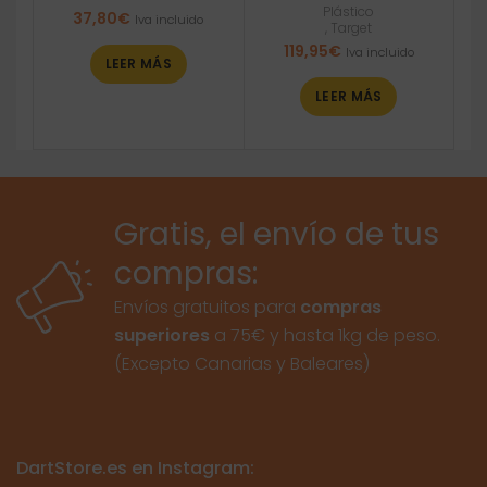
Plástico
37,80
€
Iva incluido
,
Target
119,95
€
Iva incluido
LEER MÁS
LEER MÁS
Gratis, el envío de tus
compras:
Envíos gratuitos para
compras
superiores
a 75€ y hasta 1kg de peso.
(Excepto Canarias y Baleares)
DartStore.es en Instagram: