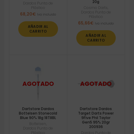
20g
Dardos Punta de
Plástico
Cosmo Darts
,
Dardos Punta de
68,20
€
Iva incluido
Plástico
65,66
€
Iva incluido
AÑADIR AL
CARRITO
AÑADIR AL
CARRITO
Dartstore Dardos
Dartstore Dardos
Bottelsen Stonecold
Target Darts Power
Blue 90% 18g 18T8BL
9Five Phil Taylor
Gen5 95% 20gr
Bottelsen
,
200936
Dardos Punta de
Plástico
Dardos Punta de