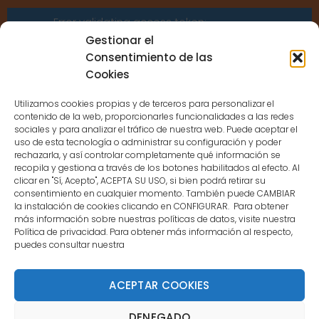
Error validating access token:
Sessions for the user are not allowed
Gestionar el
because the user is not a confirmed
Consentimiento de las
user.
Cookies
Utilizamos cookies propias y de terceros para personalizar el
contenido de la web, proporcionarles funcionalidades a las redes
sociales y para analizar el tráfico de nuestra web. Puede aceptar el
uso de esta tecnología o administrar su configuración y poder
CONTACTO
rechazarla, y así controlar completamente qué información se
recopila y gestiona a través de los botones habilitados al efecto. Al
clicar en "Sí, Acepto", ACEPTA SU USO, si bien podrá retirar su
MENÚ PRINCIPAL
consentimiento en cualquier momento. También puede CAMBIAR
la instalación de cookies clicando en CONFIGURAR. Para obtener
más información sobre nuestras políticas de datos, visite nuestra
Política de privacidad. Para obtener más información al respecto,
MI CUENTA
puedes consultar nuestra
DOCUMENTACIÓN
ACEPTAR COOKIES
DENEGADO