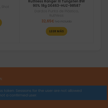
Ruthless Ranger III Tungsten BW
90% 18g D0463-HUZ-98587
o
,
Shot
Dardos Punta de Plástico
,
Ruthless
32,65
€
Iva incluido
LEER MÁS
m:
ss token: Sessions for the user are not allowed
not a confirmed user.