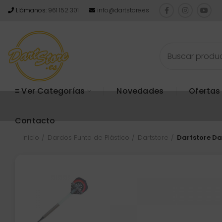
Llámanos:
961 152 301
info@dartstore.es
≡ Ver Categorías
Novedades
Ofertas
Contacto
Inicio
Dardos Punta de Plástico
Dartstore
Dartstore Da