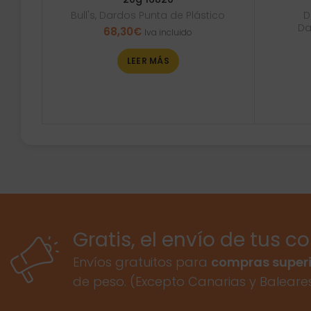
Bull's
,
Dardos Punta de Plástico
D
Da
68,30
€
Iva incluido
LEER MÁS
Gratis, el envío de tus c
Envíos gratuitos para
compras superi
de peso. (Excepto Canarias y Baleare