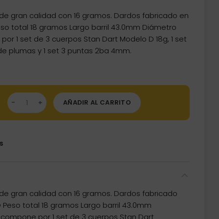
de gran calidad con 16 gramos. Dardos fabricado en
so total 18 gramos Largo barril 43.0mm Diámetro
or 1 set de 3 cuerpos Stan Dart Modelo D 18g, 1 set
t de plumas y 1 set 3 puntas 2ba 4mm.
dos Stan Dart Modelo D 18 gramos cantidad
AÑADIR AL CARRITO
s
de gran calidad con 16 gramos. Dardos fabricado
 Peso total 18 gramos Largo barril 43.0mm
 compone por 1 set de 3 cuerpos Stan Dart