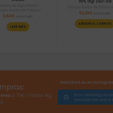
90% 18gr zdsf-318
ardos de Explotación
,
Dardos Punta de Plástic
rdos Punta de Plástico
53,35
€
Iva incluido
0,64
€
Iva incluido
AÑADIR AL CARRITO
LEER MÁS
DartStore.es en Instagra
ompras:
Error validating acce
ores
a 75€ y hasta 1kg
because the user is 
s)