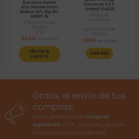
Dartstore Dardos
Puntas de 1/4 (1
Shot Michael Smith
Unidad) 014028
Believe 90% 18gr SH-
Dardos de
MSBSF-18
Explotación
Dardos Punta de
,
Plástico
Dardos Punta de
,
Shot
Plástico
92,01
€
Iva incluido
0,64
€
Iva incluido
AÑADIR AL
LEER MÁS
CARRITO
Gratis, el envío de tus
compras:
Envíos gratuitos para
compras
superiores
a 75€ y hasta 1kg de peso.
(Excepto Canarias y Baleares)