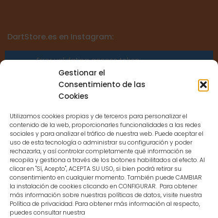
DartStore.es en Instagram:
Error validating access token:
Sessions for the user are not allowed
Gestionar el
because the user is not a confirmed
Consentimiento de las
user.
Cookies
Utilizamos cookies propias y de terceros para personalizar el
contenido de la web, proporcionarles funcionalidades a las redes
sociales y para analizar el tráfico de nuestra web. Puede aceptar el
uso de esta tecnología o administrar su configuración y poder
CONTACTO
rechazarla, y así controlar completamente qué información se
recopila y gestiona a través de los botones habilitados al efecto. Al
clicar en "Sí, Acepto", ACEPTA SU USO, si bien podrá retirar su
MENÚ PRINCIPAL
consentimiento en cualquier momento. También puede CAMBIAR
la instalación de cookies clicando en CONFIGURAR. Para obtener
más información sobre nuestras políticas de datos, visite nuestra
Política de privacidad. Para obtener más información al respecto,
MI CUENTA
puedes consultar nuestra