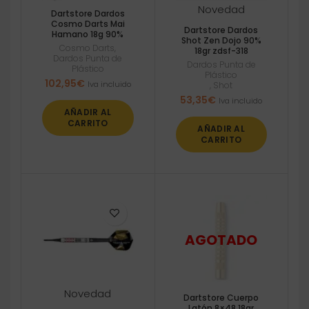
Novedad
Dartstore Dardos
Cosmo Darts Mai
Dartstore Dardos
Hamano 18g 90%
Shot Zen Dojo 90%
Cosmo Darts
,
18gr zdsf-318
Dardos Punta de
Dardos Punta de
Plástico
Plástico
102,95
€
Iva incluido
,
Shot
53,35
€
Iva incluido
AÑADIR AL
CARRITO
AÑADIR AL
CARRITO
Novedad
Dartstore Cuerpo
Latón 8×48 18gr