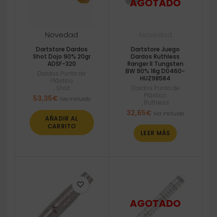
Novedad
Novedad
Dartstore Dardos
Dartstore Juego
Shot Dojo 90% 20gr
Dardos Ruthless
ADSF-320
Ranger II Tungsten
BW 90% 18g D0460-
Dardos Punta de
HUZ98584
Plástico
,
Shot
Dardos Punta de
Plástico
53,35
€
Iva incluido
,
Ruthless
32,65
€
Iva incluido
AÑADIR AL
CARRITO
LEER MÁS