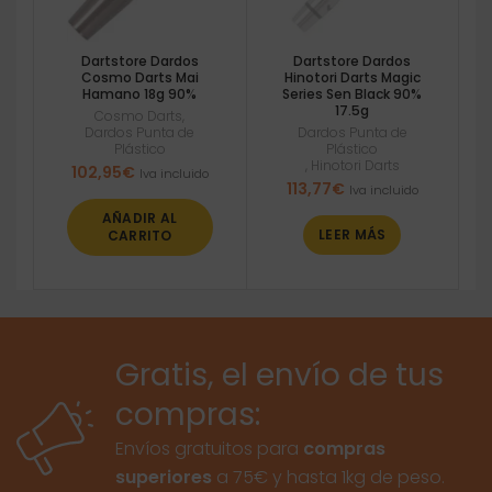
Dartstore Dardos
Dartstore Dardos
Cosmo Darts Mai
Hinotori Darts Magic
Hamano 18g 90%
Series Sen Black 90%
17.5g
Cosmo Darts
,
Dardos Punta de
Dardos Punta de
Plástico
Plástico
,
Hinotori Darts
102,95
€
Iva incluido
113,77
€
Iva incluido
AÑADIR AL
LEER MÁS
CARRITO
Gratis, el envío de tus
compras:
Envíos gratuitos para
compras
superiores
a 75€ y hasta 1kg de peso.