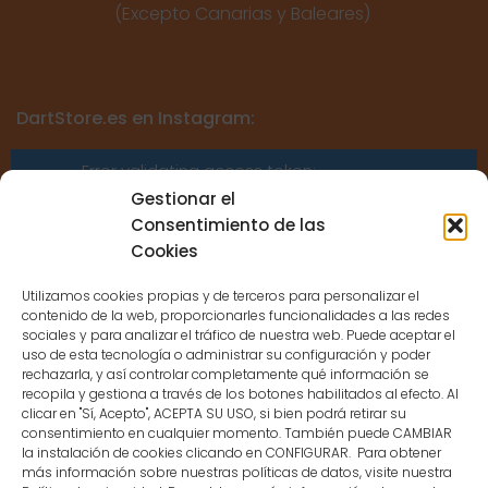
(Excepto Canarias y Baleares)
DartStore.es en Instagram:
Error validating access token:
Sessions for the user are not allowed
Gestionar el
because the user is not a confirmed
Consentimiento de las
user.
Cookies
Utilizamos cookies propias y de terceros para personalizar el
contenido de la web, proporcionarles funcionalidades a las redes
sociales y para analizar el tráfico de nuestra web. Puede aceptar el
uso de esta tecnología o administrar su configuración y poder
CONTACTO
rechazarla, y así controlar completamente qué información se
recopila y gestiona a través de los botones habilitados al efecto. Al
clicar en "Sí, Acepto", ACEPTA SU USO, si bien podrá retirar su
MENÚ PRINCIPAL
consentimiento en cualquier momento. También puede CAMBIAR
la instalación de cookies clicando en CONFIGURAR. Para obtener
más información sobre nuestras políticas de datos, visite nuestra