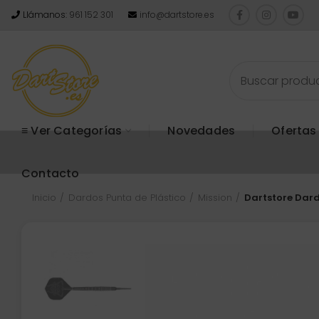
Llámanos:
961 152 301
info@dartstore.es
≡ Ver Categorías
Novedades
Ofertas
Contacto
Inicio
Dardos Punta de Plástico
Mission
Dartstore Dard