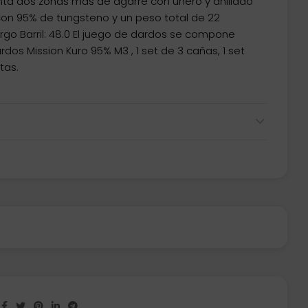
unta dos zonas mas de agarre con uñero y anillado
con 95% de tungsteno y un peso total de 22
go Barril: 48.0 El juego de dardos se compone
rdos Mission Kuro 95% M3 , 1 set de 3 cañas, 1 set
tas.