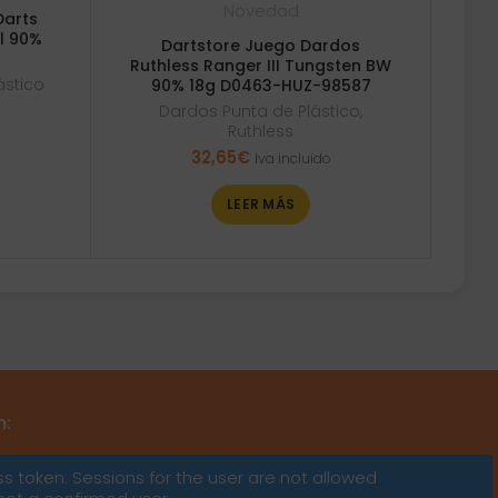
Novedad
Darts
ll 90%
Dartstore Juego Dardos
Ruthless Ranger III Tungsten BW
ástico
90% 18g D0463-HUZ-98587
Dardos Punta de Plástico
,
Ruthless
32,65
€
Iva incluido
LEER MÁS
m:
ss token: Sessions for the user are not allowed