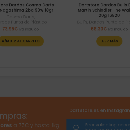
tore Dardos Cosmo Darts
Dartstore Dardos Bulls 
Nagashima 2ba 90% 18gr
Martin Schindler The Wa
20g 16820
Cosmo Darts
,
rdos Punta de Plástico
Bull's
,
Dardos Punta de Pl
73,95
€
68,30
€
Iva incluido
Iva incluido
AÑADIR AL CARRITO
LEER MÁS
DartStore.es en Instagra
ompras:
Error validating acce
ores
a 75€ y hasta 1kg