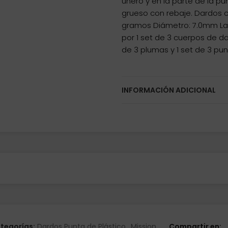
uñero y en la parte de la p
grueso con rebaje. Dardos 
gramos Diámetro: 7.0mm Lar
por 1 set de 3 cuerpos de da
de 3 plumas y 1 set de 3 pun
INFORMACIÓN ADICIONAL
tegorías:
Dardos Punta de Plástico
,
Mission
Compartir en