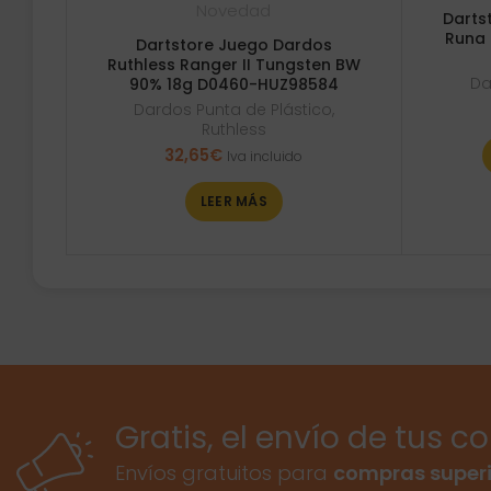
Novedad
Darts
Runa 
Dartstore Juego Dardos
Ruthless Ranger II Tungsten BW
Da
90% 18g D0460-HUZ98584
Dardos Punta de Plástico
,
Ruthless
32,65
€
Iva incluido
LEER MÁS
Gratis, el envío de tus c
Envíos gratuitos para
compras superi