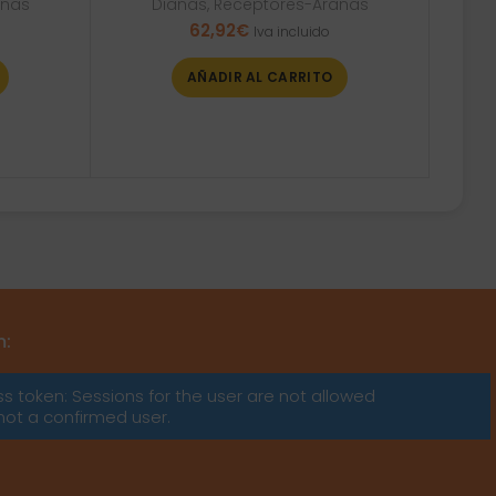
anas
Dianas
,
Receptores-Arañas
62,92
€
Iva incluido
AÑADIR AL CARRITO
m:
ss token: Sessions for the user are not allowed
not a confirmed user.