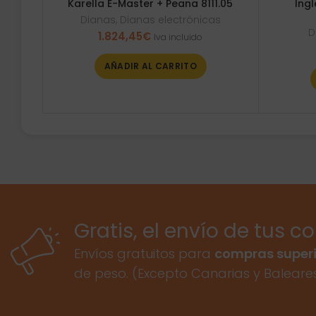
Karella E-Master + Peana 8111.05
Ing
Dianas
,
Dianas electrónicas
D
1.824,45
€
Iva incluido
AÑADIR AL CARRITO
Gratis, el envío de tus c
Envíos gratuitos para
compras superi
de peso. (Excepto Canarias y Baleare