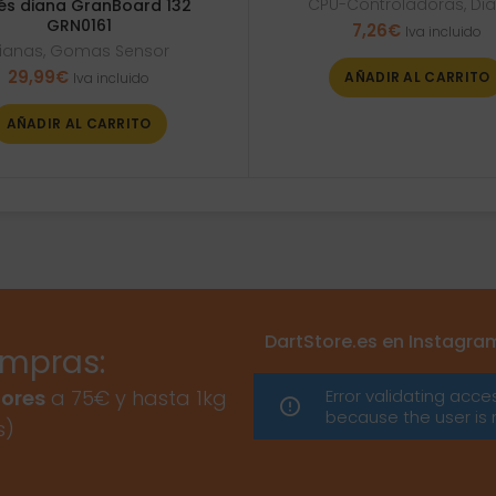
CPU-Controladoras
,
Di
lés diana GranBoard 132
GRN0161
7,26
€
Iva incluido
ianas
,
Gomas Sensor
29,99
€
AÑADIR AL CARRITO
Iva incluido
AÑADIR AL CARRITO
DartStore.es en Instagra
ompras:
Error validating acce
ores
a 75€ y hasta 1kg
because the user is 
s)