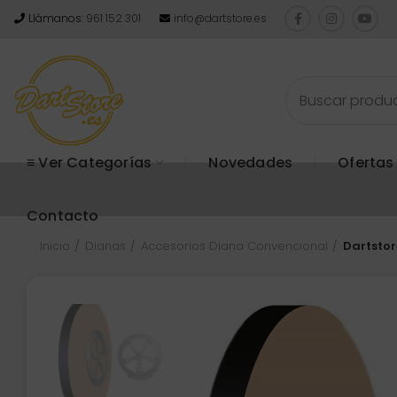
Llámanos:
961 152 301
info@dartstore.es
≡ Ver Categorías
Novedades
Ofertas
Contacto
Inicio
Dianas
Accesorios Diana Convencional
Dartstor