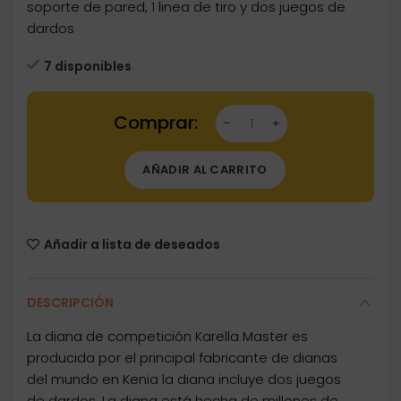
soporte de pared, 1 linea de tiro y dos juegos de
dardos
7 disponibles
Dartstore Diana Karella Master + 2 Set Dardos
AÑADIR AL CARRITO
Añadir a lista de deseados
DESCRIPCIÓN
La diana de competición Karella Master es
producida por el principal fabricante de dianas
del mundo en Kenia la diana incluye dos juegos
de dardos. La diana está hecha de millones de