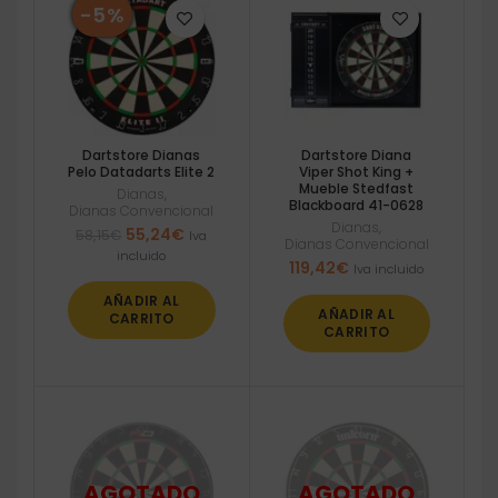
-5%
Dartstore Dianas
Dartstore Diana
Pelo Datadarts Elite 2
Viper Shot King +
Mueble Stedfast
Dianas
,
Blackboard 41-0628
Dianas Convencional
Dianas
,
El
El
55,24
€
58,15
€
Iva
Dianas Convencional
precio
precio
incluido
119,42
€
Iva incluido
original
actual
era:
es:
AÑADIR AL
58,15€.
55,24€.
AÑADIR AL
CARRITO
CARRITO