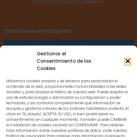
(Excepto Canarias y Baleares)
DartStore.es en Instagram:
Error validating access token:
Sessions for the user are not allowed
Gestionar el
because the user is not a confirmed
Consentimiento de las
user.
Cookies
Utilizamos cookies propias y de terceros para personalizar el
contenido de la web, proporcionarles funcionalidades a las redes
sociales y para analizar el tráfico de nuestra web. Puede aceptar el
uso de esta tecnología o administrar su configuración y poder
CONTACTO
rechazarla, y así controlar completamente qué información se
recopila y gestiona a través de los botones habilitados al efecto. Al
clicar en "Sí, Acepto", ACEPTA SU USO, si bien podrá retirar su
MENÚ PRINCIPAL
consentimiento en cualquier momento. También puede CAMBIAR
la instalación de cookies clicando en CONFIGURAR. Para obtener
más información sobre nuestras políticas de datos, visite nuestra
Política de privacidad. Para obtener más información al respecto,