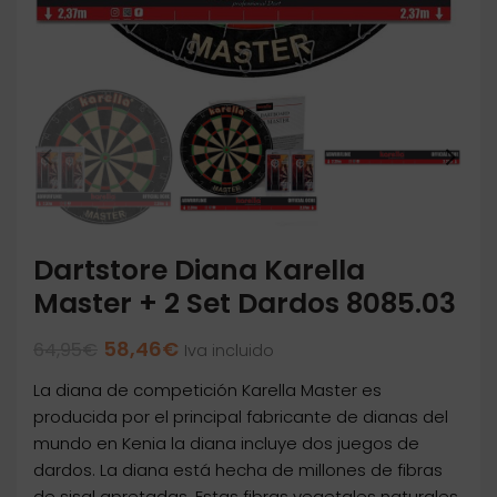
Dartstore Diana Karella
Master + 2 Set Dardos 8085.03
El
El
58,46
€
64,95
€
Iva incluido
precio
precio
La diana de competición Karella Master es
original
actual
era:
es:
producida por el principal fabricante de dianas del
64,95€.
58,46€.
mundo en Kenia la diana incluye dos juegos de
dardos. La diana está hecha de millones de fibras
de sisal apretadas. Estas fibras vegetales naturales