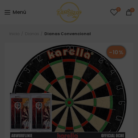
0
0
Menú
Inicio
Dianas
Dianas Convencional
-10%