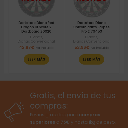
Dartstore Diana Red
Dartstore Diana
Dragon Hi Score 2
Unicorn darts Eclipse
Dartboard Z0020
Pro 2 79453
Dianas
,
Dianas
,
Dianas Convencional
Dianas Convencional
42,87
€
52,96
€
Iva incluido
Iva incluido
LEER MÁS
LEER MÁS
Gratis, el envío de tus
compras:
Envíos gratuitos para
compras
superiores
a 75€ y hasta 1kg de peso.