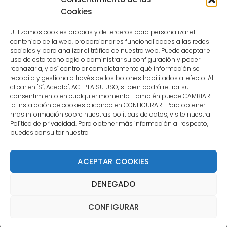
user.
Cookies
Utilizamos cookies propias y de terceros para personalizar el
contenido de la web, proporcionarles funcionalidades a las redes
sociales y para analizar el tráfico de nuestra web. Puede aceptar el
uso de esta tecnología o administrar su configuración y poder
CONTACTO
rechazarla, y así controlar completamente qué información se
recopila y gestiona a través de los botones habilitados al efecto. Al
clicar en "Sí, Acepto", ACEPTA SU USO, si bien podrá retirar su
MENÚ PRINCIPAL
consentimiento en cualquier momento. También puede CAMBIAR
la instalación de cookies clicando en CONFIGURAR. Para obtener
más información sobre nuestras políticas de datos, visite nuestra
Política de privacidad. Para obtener más información al respecto,
MI CUENTA
puedes consultar nuestra
DOCUMENTACIÓN
ACEPTAR COOKIES
DENEGADO
Copyright 2021 DartStore - Todos los derechos
CONFIGURAR
reservados. | La Mejor Tienda de Dardos y Dianas de
Madrid DartStore