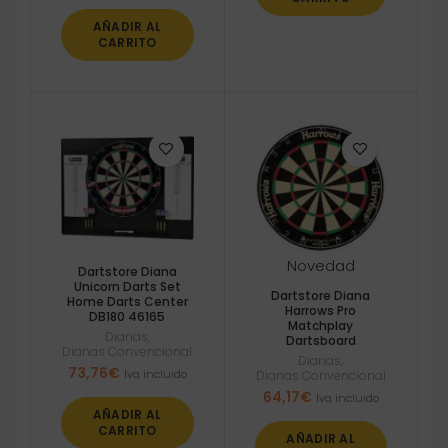
AÑADIR AL
CARRITO
Novedad
Dartstore Diana
Unicorn Darts Set
Dartstore Diana
Home Darts Center
Harrows Pro
DB180 46165
Matchplay
Dianas
,
Dartsboard
Dianas Convencional
Dianas
,
73,76
€
Iva incluido
Dianas Convencional
64,17
€
Iva incluido
AÑADIR AL
CARRITO
AÑADIR AL