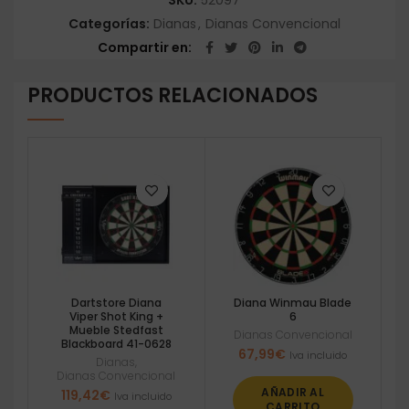
SKU:
52097
Categorías:
Dianas
,
Dianas Convencional
Compartir en
PRODUCTOS RELACIONADOS
Dartstore Diana
Diana Winmau Blade
Viper Shot King +
6
Mueble Stedfast
Dianas Convencional
Blackboard 41-0628
67,99
€
Iva incluido
Dianas
,
Dianas Convencional
AÑADIR AL
119,42
€
Iva incluido
CARRITO