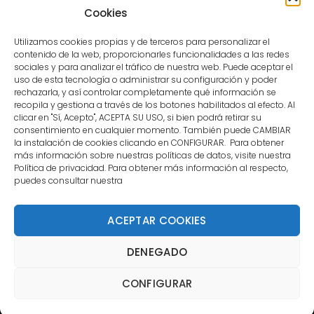
user.
Cookies
Utilizamos cookies propias y de terceros para personalizar el
contenido de la web, proporcionarles funcionalidades a las redes
sociales y para analizar el tráfico de nuestra web. Puede aceptar el
uso de esta tecnología o administrar su configuración y poder
CONTACTO
rechazarla, y así controlar completamente qué información se
recopila y gestiona a través de los botones habilitados al efecto. Al
clicar en "Sí, Acepto", ACEPTA SU USO, si bien podrá retirar su
MENÚ PRINCIPAL
consentimiento en cualquier momento. También puede CAMBIAR
la instalación de cookies clicando en CONFIGURAR. Para obtener
más información sobre nuestras políticas de datos, visite nuestra
Política de privacidad. Para obtener más información al respecto,
MI CUENTA
puedes consultar nuestra
DOCUMENTACIÓN
ACEPTAR COOKIES
DENEGADO
Copyright 2021 DartStore - Todos los derechos
CONFIGURAR
reservados. | La Mejor Tienda de Dardos y Dianas de
Madrid DartStore